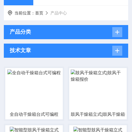
当前位置：
首页
产品中心
产品分类
技术文章
全自动干燥箱台式可编程
鼓风干燥箱立式|鼓风干燥箱报