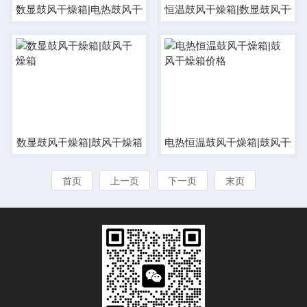
数显鼓风干燥箱|电热鼓风干燥箱
恒温鼓风干燥箱|数显鼓风干燥
数显鼓风干燥箱|鼓风干燥箱
电热恒温鼓风干燥箱|鼓风干燥
首页
上一页
下一页
末页