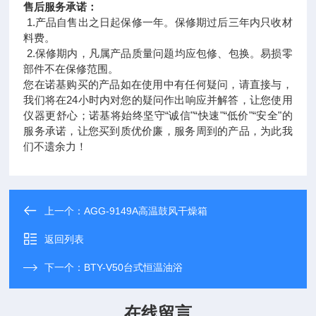
售后服务承诺：
1.产品自售出之日起保修一年。保修期过后三年内只收材
料费。
2.保修期内，凡属产品质量问题均应包修、包换。易损零
部件不在保修范围。
您在诺基购买的产品如在使用中有任何疑问，请直接与，
我们将在24小时内对您的疑问作出响应并解答，让您使用
仪器更舒心；诺基将始终坚守“诚信"“快速"“低价"“安全"的
服务承诺，让您买到质优价廉，服务周到的产品，为此我
们不遗余力！
上一个：
AGG-9149A高温鼓风干燥箱
返回列表
下一个：
BTY-V50台式恒温油浴
在线留言