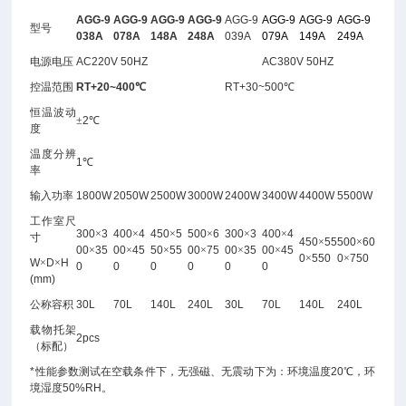
AGG-9
AGG-9
AGG-9
AGG-9
AGG-9
AGG-9
AGG-9
AGG-9
型号
038A
078A
148A
248A
039A
079A
149A
249A
电源电压
AC220V 50HZ
AC380V 50HZ
控温范围
RT+20~400
℃
RT+30~500
℃
恒温波动
±
2
℃
度
温度分辨
1
℃
率
输入功率
1800W
2050W
2500W
3000W
2400W
3400W
4400W
5500W
工作室尺
300
×
3
400
×
4
450
×
5
500
×
6
300
×
3
400
×
4
寸
450
×
55
500
×
60
00
×
35
00
×
45
50
×
55
00
×
75
00
×
35
00
×
45
0
×
550
0
×
750
W
×
D
×
H
0
0
0
0
0
0
(mm)
公称容积
30L
70L
140L
240L
30L
70L
140L
240L
载物托架
2pcs
（标配）
*
性能参数测试在空载条件下，无强磁、无震动下为：环境温度
20
℃，环
境湿度
50%RH
。