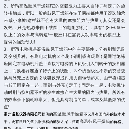
2、所谓高温鼓风干燥箱!它的空载阻力主要来自转子与定子的旋
转接触点，所以一般的鼓风干燥箱在转子两端都使用了滚珠轴承
来减小摩擦!这样就不会有大量的摩擦阻力与热量 ( 其实还是会
发热，只是热源来自于线圈上的电阻损耗 ) ，具有* (80%-90%
以上 ) 的效率与高转速!一般应用在需要大功率输出的模型上，
提供的强劲动力!
3、所谓电动机是高温鼓风干燥箱中的主要部件，分有刷和无刷
及变频几种。有刷电动机的 2 个刷 ( 铜刷或者碳刷 ) 是通过绝缘
座固定在电动机后盖上直接将电源的正负极引入到转子的换相器
上，而换相器连通了转子上的线圈， 3 个线圈极性不断的交替变
换与外壳上固定的 2 块磁铁形成作用力而转动起来。由于换相器
与转子固定在一起，而刷与外壳 ( 定子 ) 固定在一起，电动机转
动时刷与换相器不断的发生摩擦产生大量的阻力与热量。所以有
的效率低下损耗非常大。但是具有制造简单，成本及其低廉的优
点!
高温鼓风干燥箱
常州诺基仪器有限公司
提供
的
不仅具有国内外的技术水
高温鼓风干燥箱
平，更有良好的售后服务和的解决方案，咨询
的价格、
报价、参数、厂家、说明书、原理等详细信息
。