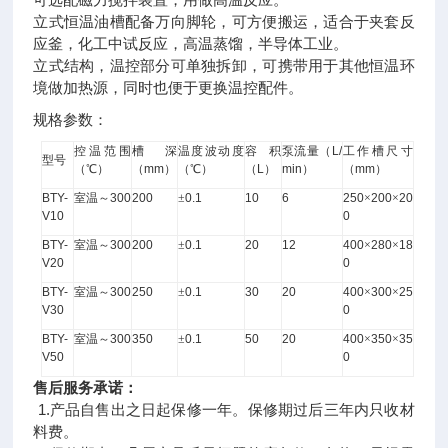
立式恒温油槽配备万向脚轮，可方便搬运，适合于夹套反
应釜，化工中试反应，高温蒸馏，半导体工业。
立式结构，温控部分可单独拆卸，可携带用于其他恒温环
境做加热源，同时也便于更换温控配件。
规格参数：
控温范围
槽深
温度波动度
容积
泵流量（
L/
工作槽尺寸
型号
（℃）
（
mm
）
（℃）
（
L
）
min
）
（
mm
）
BTY-
室温～
300
200
±
0.1
10
6
250
×
200
×
20
V10
0
BTY-
室温～
300
200
±
0.1
20
12
400
×
280
×
18
V20
0
BTY-
室温～
300
250
±
0.1
30
20
400
×
300
×
25
V30
0
BTY-
室温～
300
350
±
0.1
50
20
400
×
350
×
35
V50
0
售后服务承诺：
1.产品自售出之日起保修一年。保修期过后三年内只收材
料费。