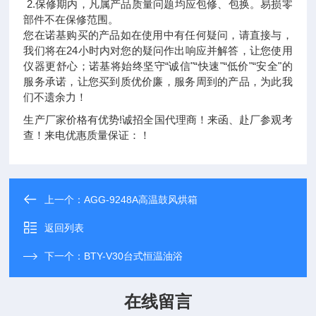
2.保修期内，凡属产品质量问题均应包修、包换。易损零
部件不在保修范围。
您在诺基购买的产品如在使用中有任何疑问，请直接与，
我们将在24小时内对您的疑问作出响应并解答，让您使用
仪器更舒心；诺基将始终坚守“诚信"“快速"“低价"“安全"的
服务承诺，让您买到质优价廉，服务周到的产品，为此我
们不遗余力！
生产厂家价格有优势!诚招全国代理商！来函、赴厂参观考
查！来电优惠质量保证：！
上一个：
AGG-9248A高温鼓风烘箱
返回列表
下一个：
BTY-V30台式恒温油浴
在线留言