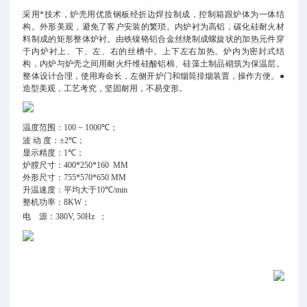
采用*技术，炉壳用优质钢板经折边焊拉制成，控制箱跟炉体为一体结
构。外形美观，避免了客户安装的繁琐。内炉衬为高铝，碳化硅耐火材
料制成的矩形整体炉衬。由铁镍铬铝合金丝绕制成螺旋状的加热元件穿
于内炉衬上、下、左、右的丝槽中。上下左右加热。炉内为密封式结
构，内炉与炉壳之间用耐火纤维硅酸铝棉、硅藻土制品砌筑为保温层。
整体设计合理，使用寿命长，左侧开炉门和烟筒排烟装置，操作方便。●
造型美观，工艺考究，坚固耐用，不易变形。
温度范围：
100 ~ 1000
℃；
波 动 度：±
2
℃；
显示精度：
1
℃；
炉膛尺寸：
400*250*160 MM
外形尺寸：
755*570*650 MM
升温速度：平均大于
10
℃
/min
整机功率：
8KW
；
电
源：
380V, 50Hz
；