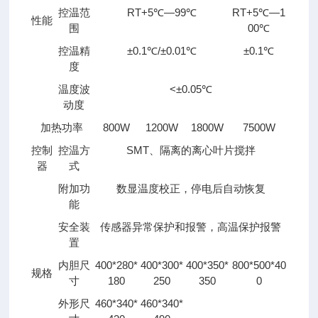
控温范
RT+5℃—99℃
RT+5℃—1
性能
围
00℃
控温精
±0.1℃/±0.01℃
±0.1℃
度
温度波
<±0.05℃
动度
加热功率
800W
1200W
1800W
7500W
控制
控温方
SMT、隔离的离心叶片搅拌
器
式
附加功
数显温度校正，停电后自动恢复
能
安全装
传感器异常保护和报警，高温保护报警
置
内胆尺
400*280*
400*300*
400*350*
800*500*40
规格
寸
180
250
350
0
外形尺
460*340*
460*340*