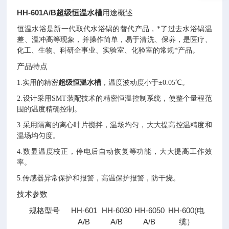
HH-601A/B超级恒温水槽
用途概述
恒温水浴是新一代取代水浴锅的替代产品，*了过去水浴锅温
差、温冲高等现象，并操作简单，易于清洗、保养，是医疗、
化工、生物、科研企事业、实验室、化验室的常规*产品。
产品特点
1.
实用的精密
超级恒温水槽
，温度波动度小于±0.05℃
。
2.设计采用SMT装配技术的精密恒温控制系统，使整个量程范
围的温度精确控制
。
3.采用隔离的离心叶片搅拌，温场均匀，大大提高控温精度和
温场均匀度
。
4.数显温度校正，停电后自动恢复等功能，大大提高工作效
率
。
5.传感器异常保护和报警，高温保护报警，防干烧
。
技术参数
规格型号
HH-601
HH-6030
HH-6050
HH-600(电
A/B
A/B
A/B
缆）