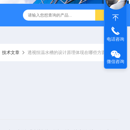
转式振荡萃取器
诺基LSHZ-300冷冻水浴恒温振荡器厂家
M
电话咨询
技术文章
透视恒温水槽的设计原理体现在哪些方面？
微信咨询