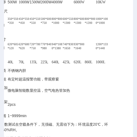
功率
5
00
W
1000
W
1
500
W
200
0W
4000
W
6000W
10KW
室尺
350*350
450*350
450*550
500*600
800*800
600*550
800*600
800*900
1000*100
*350
*450
*550
*750
*1000
*1300
*1300
*1200
0*1000
×H
m）
尺寸
620*605
620*680
720*780
770*840
940*108
740*830
930*900
1200*133
×H
*520
*620
*750
*980
0*1380
*1650
*1640
0*1440
m）
40
L
70
L
135
L
225
L
640
L
425
L
620L
860L
1000L
材质
不锈钢内胆
功能
有定时超温报警功能，带观察窗
，加
微电脑智能数显控温，空气电热管加热
式
托架
2pcs
配）
范围
1~9999min
能参数测试在空载条件下，无强磁、无震动下为：环境温度20℃，环
度50%RH。