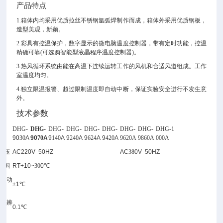
产品特点
1.箱体内均采用优质拉丝不锈钢氩弧焊制作而成，箱体外采用优质钢板，
造型美观，新颖。
2.彩具有控温保护，数字显示的微电脑温度控制器，带有定时功能，控温
精确可靠(可选购智能型液晶程序温度控制器)。
3.热风循环系统由能在高温下连续运转工作的风机和合适风道组成。工作
室温度均匀。
4.独立限温报警、超过限制温度即自动中断，保证实验安全进行不发生意
外。
技术参数
DHG-
DHG-
DHG-
DHG-
DHG-
DHG-
DHG-
DHG-
DHG-1
90
30
A
90
70
A
9
140
A
9
240
A
9
624
A
9
420
A
9620A
9860A
000A
电压
AC220V 50HZ
AC
38
0V 50HZ
范围
RT+10~
30
0℃
波动
±1℃
分辨
0.1℃