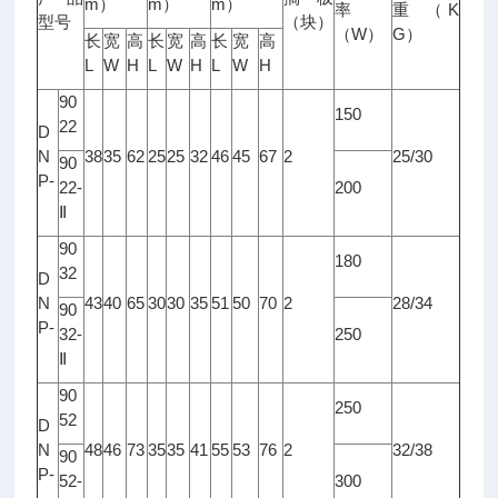
m
m
m
）
）
）
K
率
重
（
型号
（块）
W
G
（
）
）
长
宽
高
长
宽
高
长
宽
高
L
W
H
L
W
H
L
W
H
90
150
22
D
N
38
35
62
25
25
32
46
45
67
2
25/30
90
P-
22-
200
Ⅱ
90
180
32
D
N
43
40
65
30
30
35
51
50
70
2
28/34
90
P-
32-
250
Ⅱ
90
250
52
D
N
48
46
73
35
35
41
55
53
76
2
32/38
90
P-
52-
300