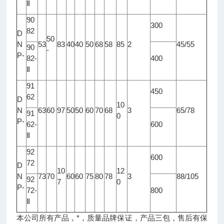
Ⅱ
90
300
82
D
50
N
53
83
40
40
50
68
58
85
2
45/55
90
-
P-
82-
400
Ⅱ
91
450
62
D
10
N
63
60
97
50
50
60
70
68
3
65/78
91
0
P-
62-
600
Ⅱ
92
600
72
D
10
12
N
73
70
60
60
75
80
78
3
88/105
92
7
0
P-
72-
800
Ⅱ
本公司所有产品，*，质量品牌保证，产品三包，售后有保