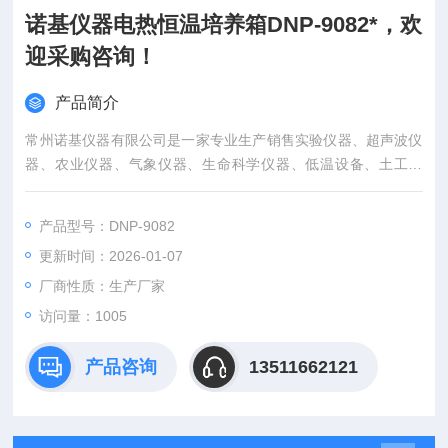
诺基仪器电热恒温培养箱DNP-9082*，欢
迎采购咨询！
产品简介
常州诺基仪器有限公司是一家专业生产销售实验仪器、超声波仪
器、农业仪器、气象仪器、生命科学仪器、低温设备、土工仪
器、公路仪器、建材仪器、无损检测仪器、分析仪器、测绘仪器
的实体企业。公司主营产品有：摇床（恒温摇床，摇瓶机/转瓶
产品型号：DNP-9082
机），气浴振荡器，水浴恒温振荡器,低温恒温槽/低温恒温水槽
更新时间：2026-01-07
，冷光源植物气候箱,人工气候箱,恒温油槽/油浴锅 ，恒温水槽/
电热恒温水槽 ，隔水式培养箱，干燥箱 ，冷却水循环机
厂商性质：生产厂家
访问量：1005
产品咨询
13511662121