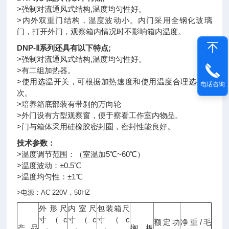
>强制对流通风式结构,温度均匀性好。
>内外双重门结构，温度波动小。内门采用全钢化玻璃
门，打开外门，观察箱内情况时不影响箱内温度。
DNP-Ⅱ系列还具有以下特点;
>强制对流通风式结构,温度均匀性好。
>有二组加热器。
>使用选温开关，可根据加热速度和使用温度合理选择档
电话咨询
次。
>培养箱底部装有带刹的万向轮
>外门设有方型观察窗，便于察看工作室内物品。
>门与箱体采用硅橡胶密封圈，密封性能良好。
技术参数：
>温度调节范围：（室温加5℃~60℃）
>温度波动：±0.5℃
>温度均匀性：±1℃
>
电源：
AC 220V
，
50HZ
外形尺
内室尺
包装箱尺
c
c
c
寸（
寸（
寸（
/
额定功
净重
毛
产品
搁板