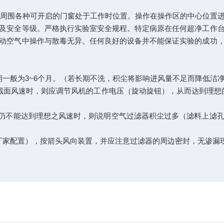
作区周围各种可开启的门窗处于工作时位置。操作在操作区的中心位置
及安全等级。严格执行实验室安全规程。特定病原在任何超净工作
动空气中操作与散毒无异。任何良好的设备并不能保证实验的成功
期一般为3~6个月。（若长期不洗，积尘将影响进风量不足而降低洁
面风速时，则应调节风机的工作电压（旋动旋钮），从而达到理想的
时，仍不能达到理想之风速时，则说明空气过滤器积尘过多（滤料上滤
厂家配置），按箭头风向装置，并应注意过滤器的周边密封，无渗漏