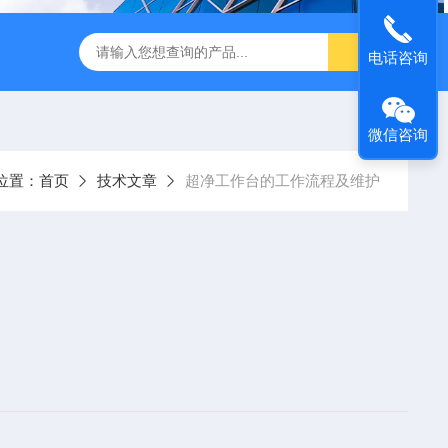
转式振荡萃取器
诺基LSHZ-300冷冻水浴恒温振荡器厂家
M
电话咨询
微信咨询
位置：
首页
技术文章
超净工作台的工作流程及维护