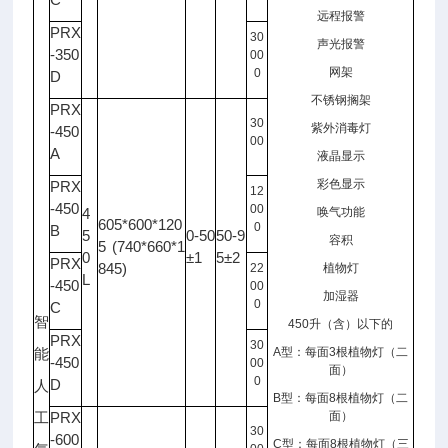
远程报警
PRX
30
声光报警
-350
00
网架
0
D
不锈钢搁架
PRX
30
紫外消毒灯
-450
00
A
液晶显示
彩色显示
PRX
12
-450
00
4
唤气功能
605*600*120
0
B
5
0-50
50-9
容积
5 (740*660*1
0
±1
5±2
PRX
845)
22
植物灯
L
-450
00
加湿器
0
C
智
450
升（含）以下的
PRX
30
A
型：每面
3
根植物灯（二
能
-450
00
面）
0
D
人
B
型：每面
8
根植物灯（二
PRX
面）
工
30
-600
C
型：每面
8
根植物灯（三