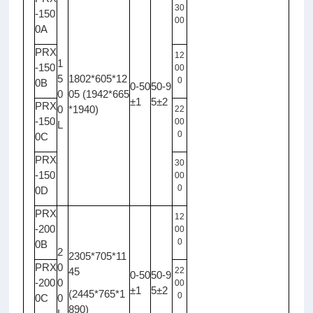
30
-150
00
0A
PRX
12
1
-150
00
5
1802*605*12
0
0B
0-50
50-9
0
05 (1942*665
±1
5±2
PRX
0
*1940)
22
-150
00
L
0
0C
PRX
30
-150
00
0
0D
PRX
12
-200
00
0
0B
2
2305*705*11
PRX
0
45
22
0-50
50-9
-200
0
00
±1
5±2
(2445*765*1
0
0C
0
890)