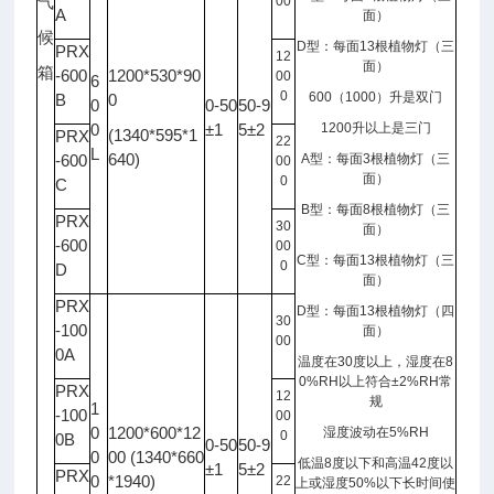
气
00
A
面）
候
D
型：每面
13
根植物灯（三
PRX
12
面）
箱
-600
1200*530*90
00
6
0
600
（
1000
）升是双门
B
0
0
0-50
50-9
0
±1
5±2
1200
升以上是三门
(1340*595*1
PRX
22
L
640)
-600
A
型：每面
3
根植物灯（三
00
面）
0
C
B
型：每面
8
根植物灯（三
PRX
30
面）
-600
00
C
型：每面
13
根植物灯（三
0
D
面）
PRX
D
型：每面
13
根植物灯（四
30
-100
面）
00
0A
温度在
30
度以上，湿度在
8
0%RH
以上符合
±2%RH
常
PRX
12
规
1
-100
00
0
1200*600*12
湿度波动在
5%RH
0
0B
0-50
50-9
0
00 (1340*660
低温
8
度以下和高温
42
度以
±1
5±2
PRX
0
*1940)
22
上或湿度
50%
以下长时间使