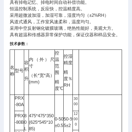
具有掉电记忆、掉电时间自动补偿功能。
恒温控制系统，反应快，控温精度高。
采用超微波加湿，加湿可靠，湿度均匀（±2%RH）
风道式通风，工作室风速柔和，温度均匀。
采用中空反射钢化镀膜玻璃，绝热性能好，美观大方。
具有超温和传感器异常保护功能，保证
仪器
和样品安全。
技术参数：
控
控湿
内（外）尺
温
容
精度
光
寸
范
名
照
积
型号
备注
精
围
度
称
*
*
（长
宽
高）
升
度％
LX
(mm)
精
RH
度℃
PRX
30
-80A
00
12
PRX
8
475*475*350
0-50
50-9
00
-80B
0
(625*545*10
0
±0.5
5±2
L
85)