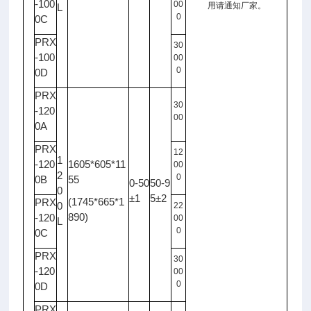
-100
00
用请通知厂家。
L
0
0C
PRX
30
-100
00
0
0D
PRX
30
-120
00
0A
PRX
12
1
-120
1605*605*11
00
2
0
0B
55
0-50
50-9
0
±1
5±2
(1745*665*1
PRX
0
22
890)
-120
00
L
0
0C
PRX
30
-120
00
0
0D
PRX