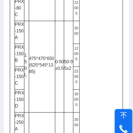
PRX
22
-80
00
0
C
PRX
30
-150
00
A
PRX
12
-150
00
1
475*475*650
0
B
5
0-50
50-9
(625*545*13
0
±0.5
5±2
PRX
85)
22
L
-150
00
0
C
PRX
30
-150
00
0
D
PRX
30
-250
00
A