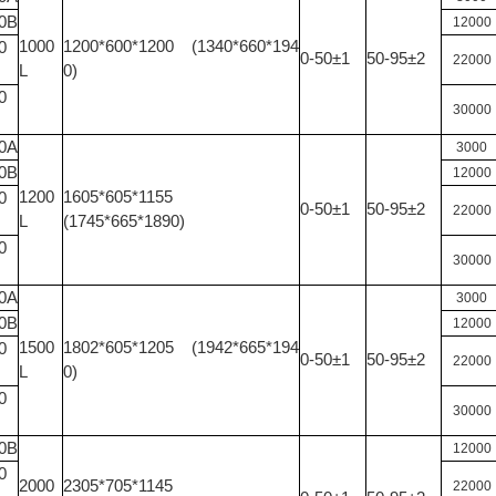
0B
12000
1000
1200*600*1200 (1340*660*194
0
0-50±1
50-95±2
22000
L
0)
0
30000
0A
3000
0B
12000
1200
1605*605*1155
0
0-50±1
50-95±2
22000
L
(1745*665*1890)
0
30000
0A
3000
0B
12000
1500
1802*605*1205 (1942*665*194
0
0-50±1
50-95±2
22000
L
0)
0
30000
0B
12000
0
2000
2305*705*1145
22000