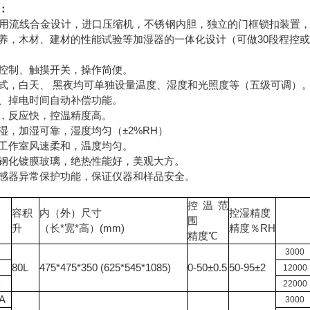
：
用流线合金设计，进口压缩机，不锈钢内胆，独立的门框锁扣装置
养，木材、建材的性能试验等加湿器的一体化设计（可做30段程控
控制、触摸开关，操作简便。
式，白天、 黑夜均可单独设量温度、湿度和光照度等（五级可调）
、掉电时间自动补偿功能。
，反应快，控温精度高。
湿，加湿可靠，湿度均匀（±2%RH）
工作室风速柔和，温度均匀。
钢化镀膜玻璃，绝热性能好，美观大方。
感器异常保护功能，保证
仪器
和样品安全。
控温范
容积
内（外）尺寸
控湿精度
围
光照度
L
*
*
(mm)
RH
升
（长
宽
高）
精度％
精度℃
A
3000
B
80L
475*475*350 (625*545*1085)
0-50±0.5
50-95±2
12000
C
22000
A
3000