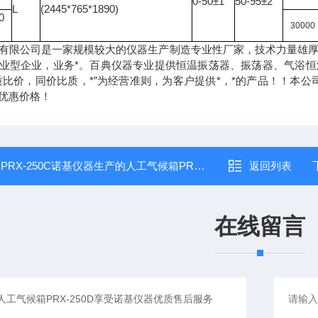
0-50±1
50-95±2
L
(2445*765*1890)
0
30000
有限公司是一家规模较大的仪器生产制造专业性厂家，技术力量雄
业型企业，业务*。百典仪器专业提供恒温振荡器、振荡器、气浴
质比价，同价比质，*”为经营准则，为客户提供*，*的产品！！本
优惠价格！
：
PRX-250C诺基仪器生产的人工气候箱PRX-250C享受诺基仪器优质售后服务
返回列表
在线留言