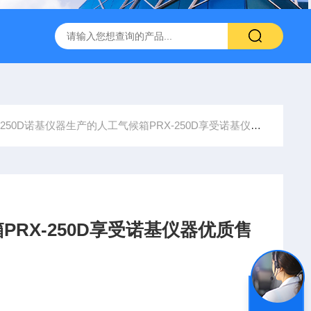
转式振荡萃取器
诺基LSHZ-300冷冻水浴恒温振荡器厂家
M
-250D诺基仪器生产的人工气候箱PRX-250D享受诺基仪器优质售后服务
RX-250D享受诺基仪器优质售