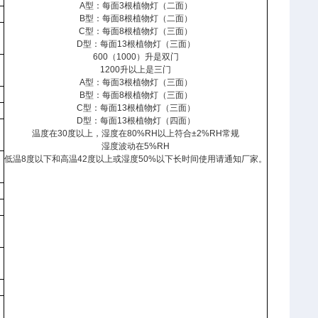
A
型：每面
3
根植物灯（二面）
B
型：每面
8
根植物灯（二面）
C
型：每面
8
根植物灯（三面）
D
型：每面
13
根植物灯（三面）
600
（
1000
）升是双门
1200
升以上是三门
A
型：每面
3
根植物灯（三面）
B
型：每面
8
根植物灯（三面）
C
型：每面
13
根植物灯（三面）
D
型：每面
13
根植物灯（四面）
温度在
30
度以上，湿度在
80%RH
以上符合
±2%RH
常规
湿度波动在
5%RH
低温
8
度以下和高温
42
度以上或湿度
50%
以下长时间使用请通知厂家。