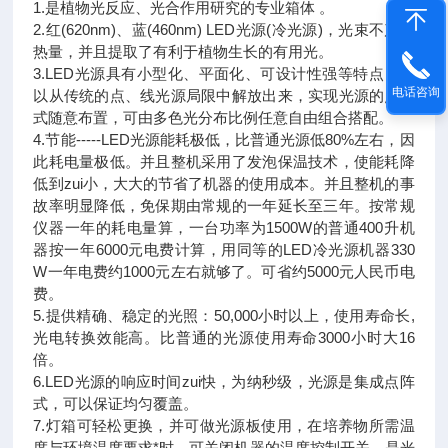
1.是植物光反应、光合作用研究的专业箱体 。
2.红(620nm)、蓝(460nm) LED光源(冷光源)，光束不产生
热量，并且提取了有利于植物生长的有用光。
3.LED光源具有小型化、平面化、可设计性强等特点，可
电话咨询
以从传统的点、线光源局限中解放出来，实现光源的点阵
式随意布置，可由多色光分布比例任意自由组合搭配。
4.节能-----LED光源能耗极低，比普通光源低80%左右，因
此耗电量极低。并且整机采用了发泡保温技术，使能耗降
低到zui小，大大的节省了机器的使用成本。并且整机的事
故率明显降低，免保期由常规的一年延长至三年。按常规
仪器
一年的耗电量算，一台功率为1500W的普通400升机
器按一年6000元电费计算，用同等的LED冷光源机器330
W一年电费约1000元左右就够了。可省约5000元人民币电
费。
5.提供精确、稳定的光照：50,000小时以上，使用寿命长,
光电转换效能高。比普通的光源使用寿命3000小时大16
倍。
6.LED光源的响应时间zui快，为纳秒级，光源是集成点阵
式，可以保证均匀覆盖。
7.灯箱可轻松更换，并可做光源板使用，在培养物所需温
度与环境温度要求*时，可关闭机器的温度控制开关，是光