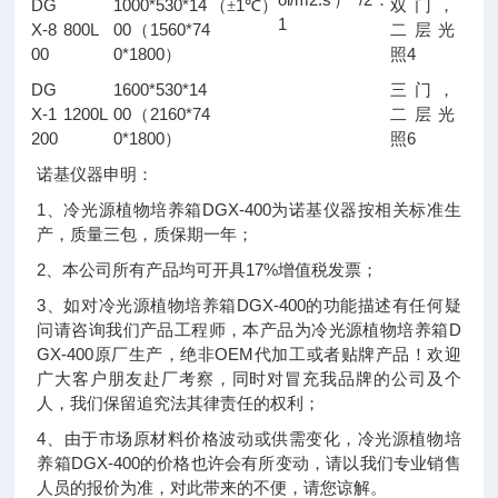
）
：
DG
1000*530*14
1
（±
℃）
双门，
1
X-8
800L
00
1560*74
（
二层光
00
0*1800
4
）
照
DG
1600*530*14
三门，
X-1
1200L
00
2160*74
（
二层光
200
0*1800
6
）
照
诺基仪器申明：
1、冷光源植物培养箱DGX-400为诺基仪器按相关标准生
产，质量三包，质保期一年；
2、本公司所有产品均可开具17%增值税发票；
3、如对冷光源植物培养箱DGX-400的功能描述有任何疑
问请咨询我们产品工程师，本产品为冷光源植物培养箱D
GX-400原厂生产，绝非OEM代加工或者贴牌产品！欢迎
广大客户朋友赴厂考察，同时对冒充我品牌的公司及个
人，我们保留追究法其律责任的权利；
4、由于市场原材料价格波动或供需变化，冷光源植物培
养箱DGX-400的价格也许会有所变动，请以我们专业销售
人员的报价为准，对此带来的不便，请您谅解。