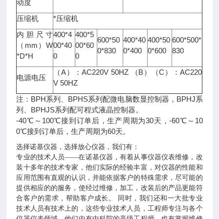
动度
压缩机
*压缩机
内胆尺寸
400*4
400*5
600*50
400*40
400*50
600*500*
（mm）W
00*40
00*60
0*830
0*400
0*600
830
*D*H
0
0
（A）：AC220V 50HZ （B）（C）：AC220
电源电压
V 50HZ
注：BPH系列、BPHS系列配微电脑数显控制器，BPHJ系
列、BPHJS系列配可程式液晶控制器。
-40℃～100℃接到订单后，生产周期为30天，-60℃～10
0℃接到订单后，生产周期为60天。
诺基仪器
选择
，选择放心仪器，我们有：
诺基仪器
专业的技术人员——在
，有着从事仪器仪表维修，改
装十多年的技术专家，他们实际的经验丰富，对仪器的性能和
应用范围有直观的认识，并能依据客户的特殊需求，尽可能的
提供相应的的服务，使经过维修，加工，改装后的产品更能符
合客户的需求，帮助客户成长。
同时，我们还和一大批专业
技术人员有技术上的，这些专业技术人员，工程师专注与各个
仪器仪表领域，他们中有中科院的高级工程师，也有掌握维修