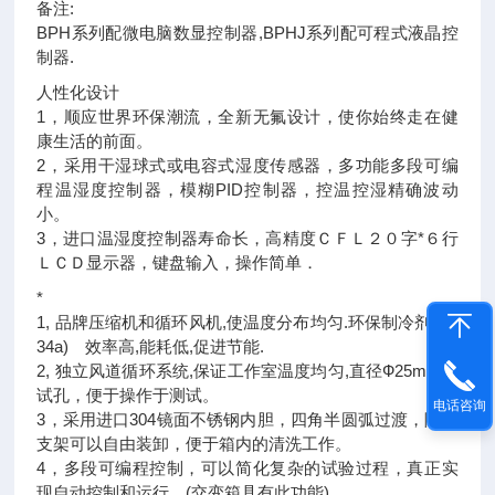
备注:
BPH系列配微电脑数显控制器,BPHJ系列配可程式液晶控
制器.
人性化设计
1，顺应世界环保潮流，全新无氟设计，使你始终走在健
康生活的前面。
2，采用干湿球式或电容式湿度传感器，多功能多段可编
程温湿度控制器，模糊PID控制器，控温控湿精确波动
小。
3，进口温湿度控制器寿命长，高精度ＣＦＬ２０字*６行
ＬＣＤ显示器，键盘输入，操作简单．
*
1, 品牌压缩机和循环风机,使温度分布均匀.环保制冷剂(R1
34a) 效率高,能耗低,促进节能.
2, 独立风道循环系统,保证工作室温度均匀,直径Ф25mm测
试孔，便于操作于测试。
电话咨询
3，采用进口304镜面不锈钢内胆，四角半圆弧过渡，隔板
支架可以自由装卸，便于箱内的清洗工作。
4，多段可编程控制，可以简化复杂的试验过程，真正实
现自动控制和运行。(交变箱具有此功能)