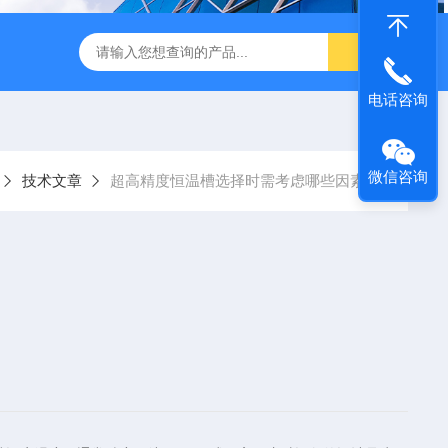
转式振荡萃取器
诺基LSHZ-300冷冻水浴恒温振荡器厂家
M
电话咨询
微信咨询
技术文章
超高精度恒温槽选择时需考虑哪些因素？