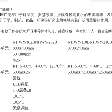
用途概述
床
广泛应用于对温度、振荡频率、振幅有较高要求的细菌培养、发
分子学、制药、食品、环保等研究应用领域有着广泛而重要的作用。
、有效工作容积大;环保半导件体制冷、静音绿色、寿命长;一人一台省空
NHWY-102B
NHWY-202B
NHWY-110B
NHWY-210
每单元）
800X430mm
370X240mm
50~300rpm
Φ26
RT+5~60°C
4~60°C（25°C时）
RT+5~60°C
4~60°C（2
每单元）
500mlX26
500mlX4,100mlX4,250ml
回旋
LED数显
1~3层叠加
±
0.1°C
±
0.5°C
无极调速