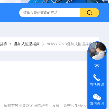
转式振荡萃取器
诺基LSHZ-300冷冻水浴恒温振荡器厂家
M
摇床
叠加式恒温摇床
NHWY-202B叠加式恒温摇床
电话咨询
微信咨询
率、振幅有较高要求的细菌培养、发酵、杂交和生物化学