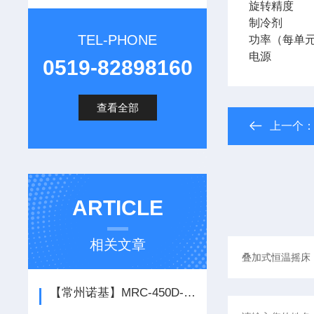
旋转精度
制冷剂
TEL-PHONE
功率（每单
电源
0519-82898160
查看全部
上一个
ARTICLE
相关文章
【常州诺基】MRC-450D-LED冷光源人工气候箱*