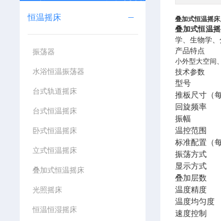
恒温摇床
叠加式恒温摇床
叠加式恒温摇
学、生物学、
产品特点
振荡器
小外型大空间
水浴恒温振荡器
技术参数
型号
台式轨道摇床
推板尺寸（
回旋频率
台式恒温摇床
振幅
卧式恒温摇床
温控范围
标准配置（
立式恒温摇床
振荡方式
显示方式
叠加式恒温摇床
叠加层数
光照摇床
温度精度
温度均匀度
恒温恒湿摇床
速度控制