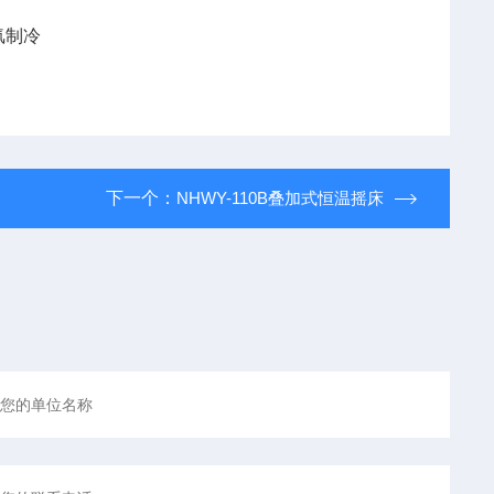
无氟制冷
下一个：
NHWY-110B叠加式恒温摇床