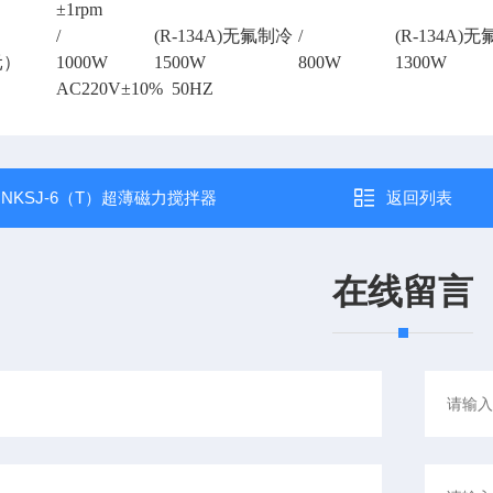
±
1rpm
/
(R-134A)无氟制冷
/
(R-134A)
元）
1000W
1500W
800W
1300W
AC220V
±
10% 50HZ
：
NKSJ-6（T）超薄磁力搅拌器
返回列表
在线留言