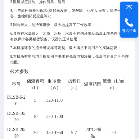
3.
数显温度控制，操作简单，醒目；
4.
可与多种仪器相配套(旋转蒸发器，发酵罐，化学反应釜，冷冻干燥设
备，生物制药反应釜等)；
5.
制冷量大，制冷速度快．极大地提高了工作效率；
电话咨询
6.
具有在水源缺乏，水质、水压、水温不佳的环境及高温工作条件下，可
有效保护各类精密设备、仪器的正常使用；
7.
本机循环泵的流量可调亦可定制，极大满足不同用尸的实际需要；
8.
本机所有型号均可根据用
户
要求在低温与制冷量，低温与容量之间
合
理
措配。
技术参数
储液容积
制冷量
扬程H
流量（L/mi
型号
温度范围
(L)
（W）
（m）
n）
DLSB-5/
2
5
320-1150
0
DLSB-
10
/
10
370-1700
20
DLSB-
20
/
-20°C~室
20
430-1950
5-7
20
20
温