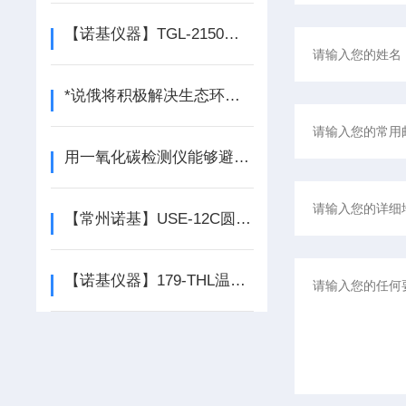
【诺基仪器】TGL-2150微量高速冷冻离心机长期现货供应
*说俄将积极解决生态环保问题
用一氧化碳检测仪能够避免事故的发生
【常州诺基】USE-12C圆形固相萃取装置*，质量可靠
【诺基仪器】179-THL温湿度自动记录仪*