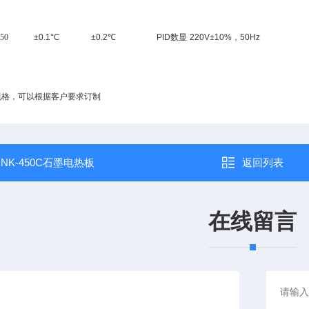
50
±
0.1°C
±
0.2
℃
PID数显
220V±10%，50Hz
规格，可以根据客户要求订制
：
NK-450C石墨电热板
返回列表
在线留言