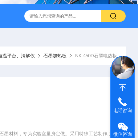
转式振荡萃取器
诺基LSHZ-300冷冻水浴恒温振荡器厂家
M
恒温平台、消解仪
石墨加热板
NK-450D石墨电热板
电话咨询
石墨材料，专为实验室量身定做。采用特殊工艺制作,克
微信咨询