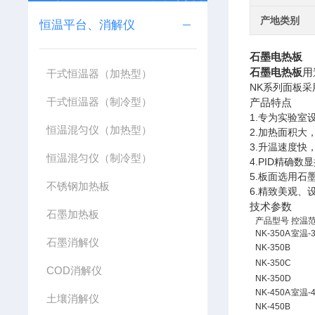
产地类别
恒温平台、消解仪
石墨电热板
石墨电热板
用
干式恒温器（加热型）
NK系列
面板采
干式恒温器（制冷型）
产品特点
1.
专为实验
恒温混匀仪（加热型）
2.
加热面积大
3.
升温速度快，
恒温混匀仪（制冷型）
4.
PID精确数
5.
板面选用石
不锈钢加热板
6.
精致美观、
技术参数
石墨加热板
产品型号
控温
NK-350A
室温-3
石墨消解仪
NK-350B
NK-350C
COD消解仪
NK-350D
NK
-
450A
室温-4
土壤消解仪
NK-450B