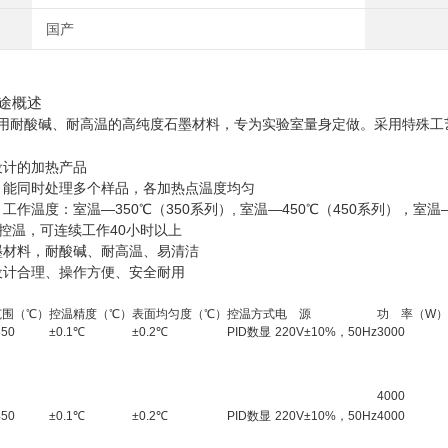
国产
途概述
用耐酸碱、耐高温的高纯度石墨材料，专为实验室量身定做。采用特殊工
室设计的加热产品
，能同时处理多个样品，各加热点温度均匀
工作温度：室温—350℃（350系列）, 室温—450℃（450系列）
，
室温
显控温，可连续工作40小时以上
墨材料，耐酸碱、耐高温、易清洁
设计合理、操作方便、安全耐用
范围（℃
）
控温精度（℃）
表面均匀度
（℃）
控温方式
电 源
功 率（W）
50
±
0.
1℃
±
0.2
℃
PID数显
220V±10%，50Hz
3000
4000
50
±
0.
1℃
±
0.2
℃
PID数显
220V±10%，50Hz
4000