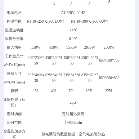
A
A
A
A
电源电压
AC220V 50HZ
控温范围
RT 10~2
5
0
℃
(9001A型）
RT 10~
30
0
℃
(9007A型）
恒温波动度
±
1
℃
温度分辨率
0.1
℃
输入功率
550W
850W
1
55
0W
2050W
2500W
工作室尺寸
250
*250*2
3
50*350*3
4
50*350*4
550
*
450
*
5
600
*500*750
50
50
50
50
W
×
D
×
H(mm)
外形尺寸
535
*
480
*
4
625
*
540
*
5
735*615*6
835
*
670
*
7
880
*
800
*
830
30
00
30
30
W
×
D
×
H(mm)
容积
1
5
L
4
0L
7
0L
13
5
L
22
5
L
载物托架（标
2pcs
配）
定时功能
定时超温报警
定时范围
1~9999min
控温及加热方
微电脑智能数显控温，空气电热管加热
式