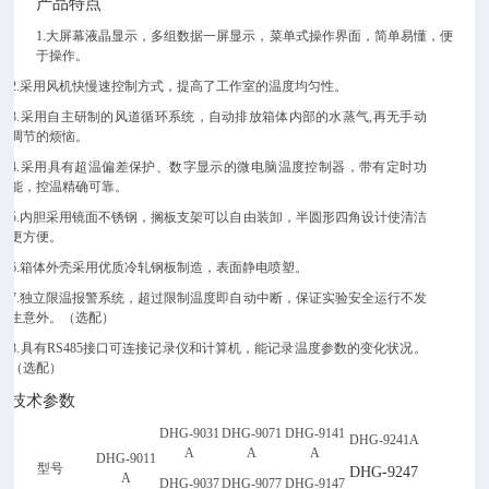
产品特点
1.
大屏幕液晶显示，多组数据一屏显示，菜单式操作界面，简单易懂，便
于操作。
2.
采用风机快慢速控制方式，提高了工作室的温度均匀性。
3.
采用自主研制的风道循环系统，自动排放箱体内部的水蒸气
,
再无手动
调节的烦恼。
4.
采用具有超温偏差保护、数字显示的微电脑温度控制器，带有定时功
能，控温精确可靠。
5.
内胆采用镜面不锈钢，搁板支架可以自由装卸，半圆形四角设计使清洁
更方便。
6.
箱体外壳采用优质冷轧钢板制造，表面静电喷塑。
7.
独立限温报警系统，超过限制温度即自动中断，保证实验安全运行不发
生意外。（选配）
8.
具有
RS485
接口可连接记录仪和计算机，能记录温度参数的变化状况。
（选配
）
技术参数
DHG-9031
DHG-9071
DHG-9141
DHG-9241A
A
A
A
DHG-9011
型号
DHG-9247
A
DHG-9037
DHG-9077
DHG-9147