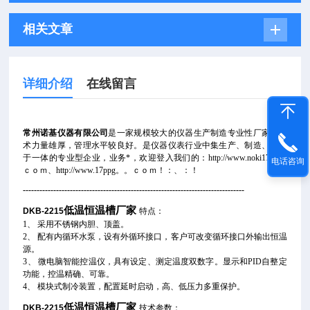
相关文章
详细介绍
在线留言
常州诺基仪器有限公司
是一家规模较大的仪器生产制造专业性厂家，技
术力量雄厚，管理水平较良好。是仪器仪表行业中集生产、制造、销售
于一体的专业型企业，业务*
，
欢迎登入我们的：
http://www.noki17。。
电话咨询
ｃｏｍ、http://www.17ppg。。ｃｏｍ！：、：！
--------------------------------------------------------------------------------
低温恒温槽厂家
DKB-2215
特点：
1、 采用不锈钢内胆、顶盖。
2、 配有内循环水泵，设有外循环接口，客户可改变循环接口外输出恒温
源。
3、 微电脑智能控温仪，具有设定、测定温度双数字。显示和PID自整定
功能，控温精确、可靠。
4、 模块式制冷装置，配置延时启动，高、低压力多重保护。
低温恒温槽厂家
DKB-2215
技术参数
：