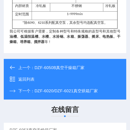
内胆材质
冷轧板
不锈钢
冷轧板
定时范围
1~9999min
除
、
系列配真空泵，其余型号均选配真空泵。
*
6090
6210
我公司可根据客户需要，定制各种型号和特殊规格的该型号和其他型号
油槽、低温恒温槽、水槽、水浴锅、水箱、振荡器、摇床、电热板、干
燥箱、培养箱、搅拌器
等
！
上一个：
DZF-6050B真空干燥箱厂家
返回列表
下一个：
DZF-6020/DZF-6021真空烘箱厂家
在线留言