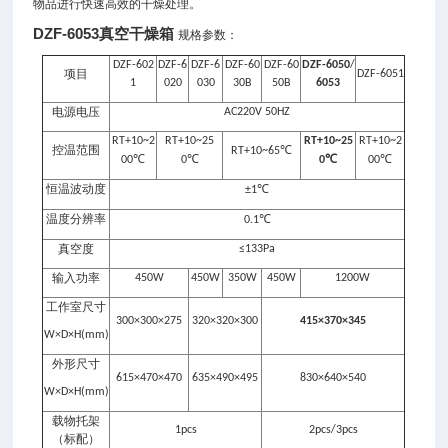
物品进行快速高效的干燥处理。
DZF-6053真空干燥箱
规格参数：
DZF-602
DZF-6
DZF-6
DZF-60
DZF-60
DZF-6050
/
项目
DZF-6051
1
020
030
30B
50B
6053
电源电压
AC220V 50HZ
RT+10~2
RT+10~25
RT+10~25
RT+10~2
控温范围
℃
RT+10~65
℃
℃
℃
℃
00
0
0
00
恒温波动度
℃
±1
温度分辨率
℃
0.1
真空度
≤133Pa
输入功率
450W
450W
350W
450W
1200W
工作室尺寸
300×300×275
320×320×300
415×370×345
W×D×H(mm)
外形尺寸
615×470×470
635×490×495
830×640×540
W×D×H(mm)
载物托架
1pcs
2pcs/3pcs
（标配）