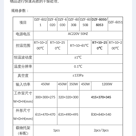
物品进行快速高效的干燥处理。
规格参数：
DZF-602
DZF-6
DZF-6
DZF-60
DZF-60
DZF-6050
/
项目
DZF-6051
1
020
030
30B
50B
6053
电源电压
AC220V 50HZ
RT+10~2
RT+10~25
RT+10~25
RT+10~2
控温范围
℃
RT+10~65
℃
℃
℃
℃
00
0
0
00
恒温波动度
℃
±1
温度分辨率
℃
0.1
真空度
≤133Pa
输入功率
450W
450W
350W
450W
1200W
工作室尺寸
300×300×275
320×320×300
415×370×345
W×D×H(mm)
外形尺寸
615×470×470
635×490×495
830×640×540
W×D×H(mm)
载物托架
1pcs
2pcs/3pcs
（标配）