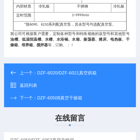
内胆材质
冷轧板
不锈钢
冷轧板
定时范围
1~9999min
除
、
系列配真空泵，其余型号均选配真空泵。
*
6090
6210
我公司可根据客户需要，定制各种型号和特殊规格的该型号和其他型号
油槽、低温恒温槽、水槽、水浴锅、水箱、振荡器、摇床、电热板、干
燥箱、培养箱、搅拌器
等，订购、
：
！
上一个：
DZF-6020/DZF-6021真空烘箱
返回列表
下一个：
DZF-6050B真空干燥箱
在线留言