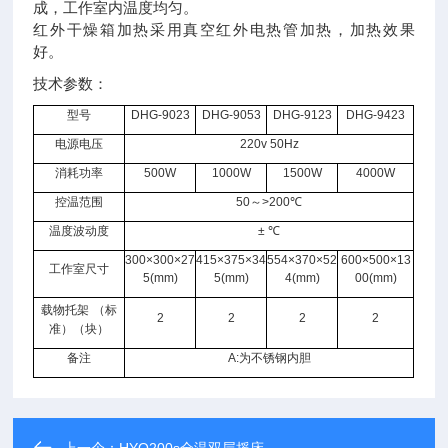
成，工作室内温度均匀。
红外干燥箱加热采用真空红外电热管加热，加热效果
好。
技术参数：
型号
DHG-9023
DHG-9053
DHG-9123
DHG-9423
电源电压
220v 50Hz
消耗功率
500W
1000W
1500W
4000W
控温范围
50
～
>200
℃
温度波动度
±
℃
300×300×27
415×375×34
554×370×52
600×500×13
工作室尺寸
5(mm)
5(mm)
4(mm)
00(mm)
载物托架
（标
2
2
2
2
准）（块）
备注
A:
为不锈钢内胆