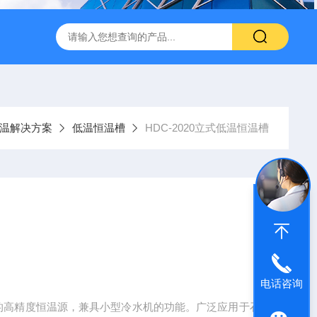
转式振荡萃取器
诺基LSHZ-300冷冻水浴恒温振荡器厂家
M
温解决方案
低温恒温槽
HDC-2020立式低温恒温槽
电话咨询
加热的高精度恒温源，兼具小型冷水机的功能。广泛应用于石