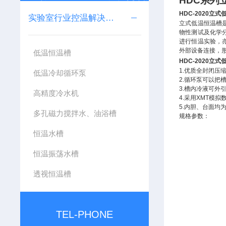
HDC
系列
HDC-2020
立式
实验室行业控温解决方案
立式低温恒温槽
物性测试及化学
进行恒温实验，
外部设备连接，
低温恒温槽
HDC-2020
立式
1.
优质全封闭压
低温冷却循环泵
2.
循环泵可以把
3.
槽内冷液可外
高精度冷水机
4.
采用
XMT
模拟
5.
内胆、台面均
多孔磁力搅拌水、油浴槽
规格参数：
恒温水槽
恒温振荡水槽
透视恒温槽
TEL-PHONE