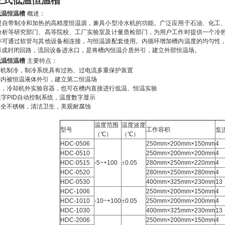
立式低温恒温槽
低温恒温槽
概述：
是自带制冷和加热的高精度恒温源，兼具小型冷水机的功能。广泛应用于石油、化工
分析等研究部门、高等院校、工厂实验室及计量质检部门，为用户工作时提供一个冷
亦可通过软管与其他设备相连接，与恒温源配套使用。内循环增加槽内温度的均匀性
形成封闭回路，流回设备进水口，是将槽内恒温介质外引，建立外部恒温场。
低温恒温槽
主要特点：
缩机制冷，制冷系统具有过热、过电流多重保护装置
槽内被恒温液体外引，建立第二恒温场
引，冷却机外实验容器，也可在槽内直接进行低温、恒温实验
数字
PID
自动控制系统，温度数字显示
为全不锈钢，清洁卫生，美观耐腐蚀
温度范围
温度波度
型号
工作容积
泵
（℃）
（℃）
HDC-0506
250mm×200mm×150mm
4
HDC-0510
250mm×200mm×200mm
4
HDC-0515
-5~+100
±
0.05
280mm×250mm×220mm
4
HDC-0520
280mm×250mm×280mm
4
HDC-0530
400mm×325mm×230mm
13
HDC-1006
250mm×200mm×150mm
4
HDC-1010
-10~+100
±
0.05
250mm×200mm×200mm
4
HDC-1030
400mm×325mm×230mm
13
HDC-2006
250mm×200mm×150mm
4