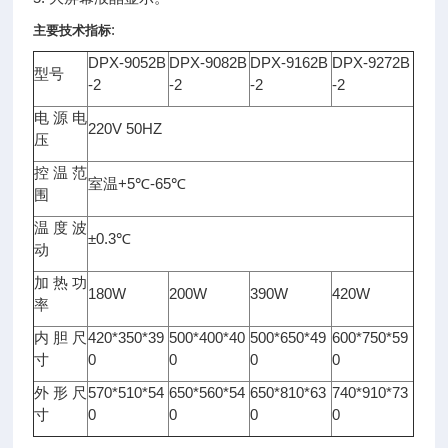
:
主要技术指标
DPX-9052B
DPX-9082B
DPX-9162B
DPX-9272B
型号
-2
-2
-2
-2
电源电
220V 50HZ
压
控温范
+5
-65
室温
℃
℃
围
温度波
±0.3
℃
动
加热功
180W
200W
390W
420W
率
420*350*39
500*400*40
500*650*49
600*750*59
内胆尺
0
0
0
0
寸
570*510*54
650*560*54
650*810*63
740*910*73
外形尺
0
0
0
0
寸