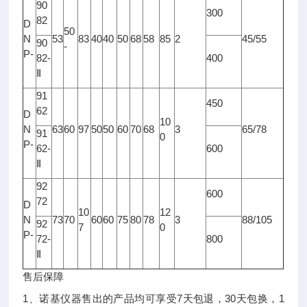
90
300
82
D
50
N
53
83
40
40
50
68
58
85
2
45/55
90
-
P-
82-
400
Ⅱ
91
450
62
D
10
N
63
60
97
50
50
60
70
68
3
65/78
91
0
P-
62-
600
Ⅱ
92
600
72
D
10
12
N
73
70
60
60
75
80
78
3
88/105
92
7
0
P-
72-
800
Ⅱ
售后保障
1、诺基仪器售出的产品均可享受7天包退，30天包换，1