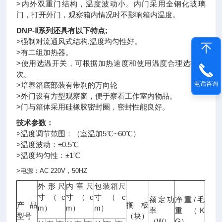
>内外双重门结构，温度波动小。内门采用全钢化玻璃
门，打开外门，观察箱内情况时不影响箱内温度。
DNP-Ⅱ系列还具有以下特点;
>强制对流通风式结构,温度均匀性好。
>有二组加热器。
>使用选温开关，可根据加热速度和使用温度合理选择档
次。
电话咨询
>培养箱底部装有带刹的万向轮
>外门设有方型观察窗，便于察看工作室内物品。
>门与箱体采用硅橡胶密封圈，密封性能良好。
技术参数：
>温度调节范围：（室温加5℃~60℃）
>温度波动：±0.5℃
>温度均匀性：±1℃
>
电源：
AC 220V
，
50HZ
外形尺
内室尺
包装箱尺
c
c
c
寸（
寸（
寸（
/
额定功
净重
毛
产品
搁板
m
m
m
）
）
）
K
率
重
（
型号
（块）
W
G
（
）
）