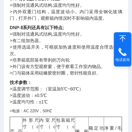
>强制对流通风式结构,温度均匀性好。
>内外双重门结构，温度波动小。内门采用全钢化玻璃
门，打开外门，观察箱内情况时不影响箱内温度。
DNP-Ⅱ系列还具有以下特点;
>强制对流通风式结构,温度均匀性好。
>有二组加热器。
>使用选温开关，可根据加热速度和使用温度合理选择档
次。
>培养箱底部装有带刹的万向轮
电话咨询
>外门设有方型观察窗，便于察看工作室内物品。
>门与箱体采用硅橡胶密封圈，密封性能良好。
技术参数：
>温度调节范围：（室温加5℃~60℃）
>温度波动：±0.5℃
>温度均匀性：±1℃
>
电源：
AC 220V
，
50HZ
外形尺
内室尺
包装箱尺
c
c
c
寸（
寸（
寸（
/
额定功
净重
毛
产品
搁板