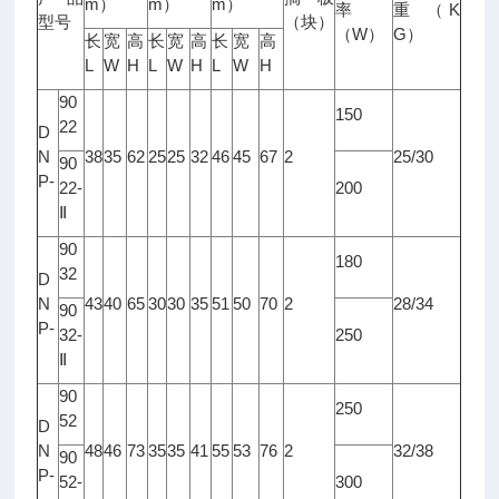
m
m
m
）
）
）
K
率
重
（
型号
（块）
W
G
（
）
）
长
宽
高
长
宽
高
长
宽
高
L
W
H
L
W
H
L
W
H
90
150
22
D
N
38
35
62
25
25
32
46
45
67
2
25/30
90
P-
22-
200
Ⅱ
90
180
32
D
N
43
40
65
30
30
35
51
50
70
2
28/34
90
P-
32-
250
Ⅱ
90
250
52
D
N
48
46
73
35
35
41
55
53
76
2
32/38
90
P-
52-
300