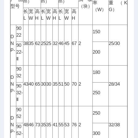
m
m
m
）
）
）
K
率
重
（
型号
（块）
W
G
（
）
）
长
宽
高
长
宽
高
长
宽
高
L
W
H
L
W
H
L
W
H
90
150
22
D
N
38
35
62
25
25
32
46
45
67
2
25/30
90
P-
22-
200
Ⅱ
90
180
32
D
N
43
40
65
30
30
35
51
50
70
2
28/34
90
P-
32-
250
Ⅱ
90
250
52
D
N
48
46
73
35
35
41
55
53
76
2
32/38
90
P-
52-
300