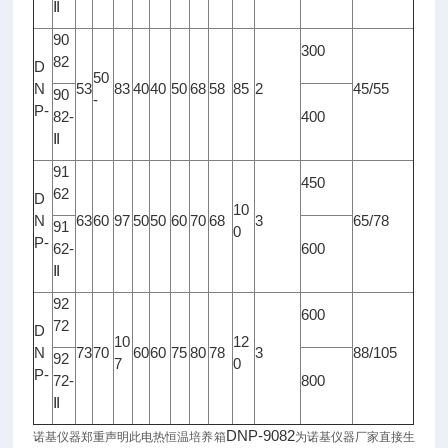
Ⅱ
90
300
82
D
50
N
53
83
40
40
50
68
58
85
2
45/55
90
-
P-
82-
400
Ⅱ
91
450
62
D
10
N
63
60
97
50
50
60
70
68
3
65/78
91
0
P-
62-
600
Ⅱ
92
600
72
D
10
12
N
73
70
60
60
75
80
78
3
88/105
92
7
0
P-
72-
800
Ⅱ
DNP-9082
诺基仪器郑重声明此电热恒温培养箱
为诺基仪器
厂家直接生