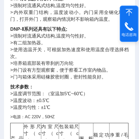
>强制对流通风式结构,温度均匀性好。
>内外双重门结构，温度波动小。内门采用全钢化玻璃
门，打开外门，观察箱内情况时不影响箱内温度。
DNP-Ⅱ系列还具有以下特点;
电话咨询
>强制对流通风式结构,温度均匀性好。
>有二组加热器。
>使用选温开关，可根据加热速度和使用温度合理选择档
次。
>培养箱底部装有带刹的万向轮
>外门设有方型观察窗，便于察看工作室内物品。
>门与箱体采用硅橡胶密封圈，密封性能良好。
技术参数：
>温度调节范围：（室温加5℃~60℃）
>温度波动：±0.5℃
>温度均匀性：±1℃
>
电源：
AC 220V
，
50HZ
外形尺
内室尺
包装箱尺
c
c
c
寸（
寸（
寸（
/
额定功
净重
毛
产品
搁板