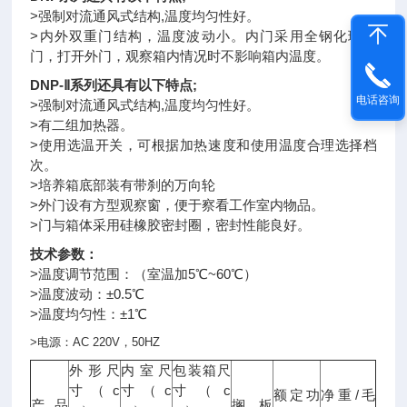
>强制对流通风式结构,温度均匀性好。
>内外双重门结构，温度波动小。内门采用全钢化玻璃
门，打开外门，观察箱内情况时不影响箱内温度。
DNP-Ⅱ系列还具有以下特点;
电话咨询
>强制对流通风式结构,温度均匀性好。
>有二组加热器。
>使用选温开关，可根据加热速度和使用温度合理选择档
次。
>培养箱底部装有带刹的万向轮
>外门设有方型观察窗，便于察看工作室内物品。
>门与箱体采用硅橡胶密封圈，密封性能良好。
技术参数：
>温度调节范围：（室温加5℃~60℃）
>温度波动：±0.5℃
>温度均匀性：±1℃
>
电源：
AC 220V
，
50HZ
外形尺
内室尺
包装箱尺
c
c
c
寸（
寸（
寸（
/
额定功
净重
毛
产品
搁板