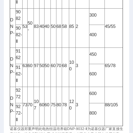
Ⅱ
90
300
82
D
50
N
53
83
40
40
50
68
58
85
2
45/55
90
-
P-
82-
400
Ⅱ
91
450
62
D
10
N
63
60
97
50
50
60
70
68
3
65/78
91
0
P-
62-
600
Ⅱ
92
600
72
D
10
12
N
73
70
60
60
75
80
78
3
88/105
92
7
0
P-
72-
800
Ⅱ
诺基仪器郑重声明此电热恒温培养箱DNP-9032-Ⅱ
为
诺基仪器
厂家直接生