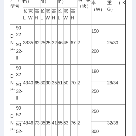
m
m
m
）
）
）
K
率
重
（
型号
（块）
W
G
（
）
）
长
宽
高
长
宽
高
长
宽
高
L
W
H
L
W
H
L
W
H
90
150
22
D
N
38
35
62
25
25
32
46
45
67
2
25/30
90
P-
22-
200
Ⅱ
90
180
32
D
N
43
40
65
30
30
35
51
50
70
2
28/34
90
P-
32-
250
Ⅱ
90
250
52
D
N
48
46
73
35
35
41
55
53
76
2
32/38
90
P-
52-
300