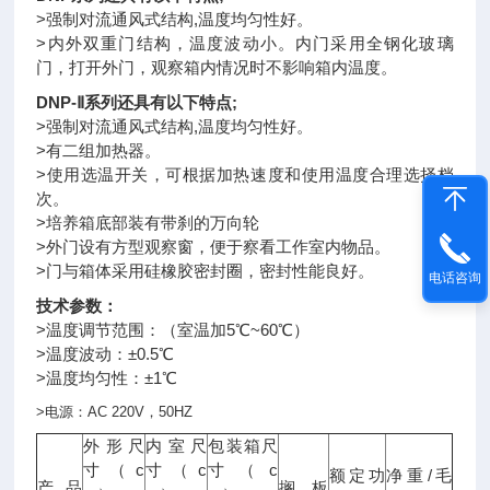
>强制对流通风式结构,温度均匀性好。
>内外双重门结构，温度波动小。内门采用全钢化玻璃
门，打开外门，观察箱内情况时不影响箱内温度。
DNP-Ⅱ系列还具有以下特点;
>强制对流通风式结构,温度均匀性好。
>有二组加热器。
>使用选温开关，可根据加热速度和使用温度合理选择档
次。
>培养箱底部装有带刹的万向轮
>外门设有方型观察窗，便于察看工作室内物品。
>门与箱体采用硅橡胶密封圈，密封性能良好。
电话咨询
技术参数：
>温度调节范围：（室温加5℃~60℃）
>温度波动：±0.5℃
>温度均匀性：±1℃
>
电源：
AC 220V
，
50HZ
外形尺
内室尺
包装箱尺
c
c
c
寸（
寸（
寸（
/
额定功
净重
毛
产品
搁板