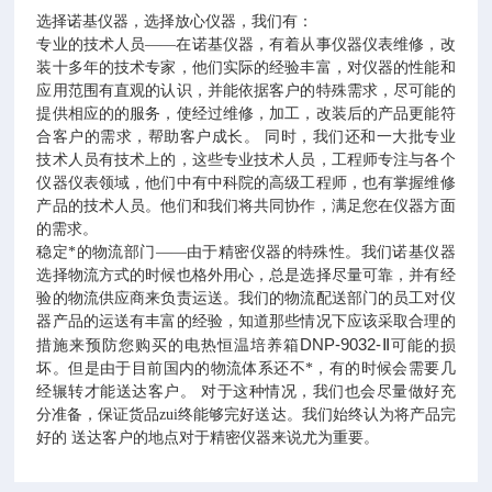
诺基仪器
选择
，选择放心仪器，我们有：
诺基仪器
专业的技术人员——在
，有着从事仪器仪表维修，改
装十多年的技术专家，他们实际的经验丰富，对仪器的性能和
应用范围有直观的认识，并能依据客户的特殊需求，尽可能的
提供相应的的服务，使经过维修，加工，改装后的产品更能符
合客户的需求，帮助客户成长。
同时，我们还和一大批专业
技术人员有技术上的，这些专业技术人员，工程师专注与各个
仪器仪表领域，他们中有中科院的高级工程师，也有掌握维修
产品的技术人员。他们和我们将共同协作，满足您在仪器方面
的需求。
稳定*的物流部门——由于精密仪器的特殊性。我们诺基仪器
选择物流方式的时候也格外用心，总是选择尽量可靠，并有经
验的物流供应商来负责运送。我们的物流配送部门的员工对仪
器产品的运送有丰富的经验，知道那些情况下应该采取合理的
DNP-9032-Ⅱ
措施来预防您购买的电热恒温培养箱
可能的损
坏。但是由于目前国内的物流体系还不*，有的时候会需要几
经辗转才能送达客户。
对于这种情况，我们也会尽量做好充
分准备，保证货品zui终能够完好送达。我们始终认为将产品完
好的
送达客户的地点对于精密仪器来说尤为重要。