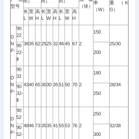
m
m
m
）
）
）
K
率
重
（
型号
（块）
W
G
（
）
）
长
宽
高
长
宽
高
长
宽
高
L
W
H
L
W
H
L
W
H
90
150
22
D
N
38
35
62
25
25
32
46
45
67
2
25/30
90
P-
22-
200
Ⅱ
90
180
32
D
N
43
40
65
30
30
35
51
50
70
2
28/34
90
P-
32-
250
Ⅱ
90
250
52
D
N
48
46
73
35
35
41
55
53
76
2
32/38
90
P-
52-
300