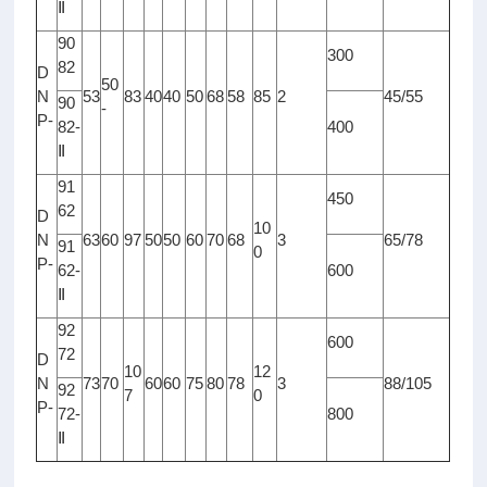
Ⅱ
90
300
82
D
50
N
53
83
40
40
50
68
58
85
2
45/55
90
-
P-
82-
400
Ⅱ
91
450
62
D
10
N
63
60
97
50
50
60
70
68
3
65/78
91
0
P-
62-
600
Ⅱ
92
600
72
D
10
12
N
73
70
60
60
75
80
78
3
88/105
92
7
0
P-
72-
800
Ⅱ