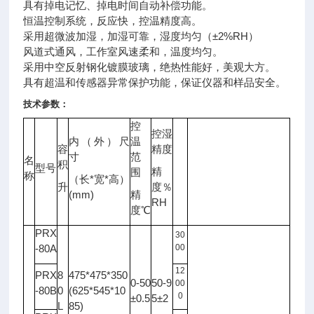
具有掉电记忆、掉电时间自动补偿功能。
恒温控制系统，反应快，控温精度高。
采用超微波加湿，加湿可靠，湿度均匀（±2%RH）
风道式通风，工作室风速柔和，温度均匀。
采用中空反射钢化镀膜玻璃，绝热性能好，美观大方。
具有超温和传感器异常保护功能，保证
仪器
和样品安全。
技术参数：
控
控湿
内（外）尺
温
容
精度
光
寸
范
名
照
积
型号
备注
精
围
度
称
*
*
（长
宽
高）
升
度％
LX
(mm)
精
RH
度℃
PRX
30
-80A
00
12
PRX
8
475*475*350
0-50
50-9
00
-80B
0
(625*545*10
0
±0.5
5±2
L
85)