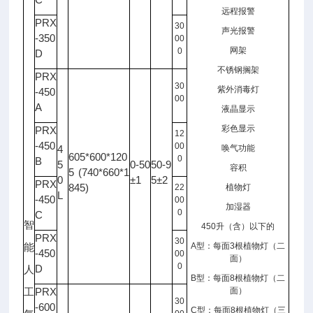
远程报警
PRX
30
声光报警
-350
00
网架
0
D
不锈钢搁架
PRX
30
紫外消毒灯
-450
00
A
液晶显示
彩色显示
PRX
12
-450
00
4
唤气功能
605*600*120
0
B
5
0-50
50-9
容积
5 (740*660*1
0
±1
5±2
PRX
845)
22
植物灯
L
-450
00
加湿器
0
C
智
450
升（含）以下的
PRX
30
A
型：每面
3
根植物灯（二
能
-450
00
面）
0
D
人
B
型：每面
8
根植物灯（二
PRX
面）
工
30
-600
C
型：每面
8
根植物灯（三