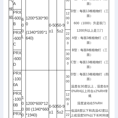
气
00
A
面）
候
D
型：每面
13
根植物灯（三
PRX
12
面）
箱
-600
1200*530*90
00
6
0
600
（
1000
）升是双门
B
0
0
0-50
50-9
0
±1
5±2
1200
升以上是三门
(1340*595*1
PRX
22
L
640)
-600
A
型：每面
3
根植物灯（三
00
面）
0
C
B
型：每面
8
根植物灯（三
PRX
30
面）
-600
00
C
型：每面
13
根植物灯（三
0
D
面）
PRX
D
型：每面
13
根植物灯（四
30
-100
面）
00
0A
温度在
30
度以上，湿度在
8
0%RH
以上符合
±2%RH
常
PRX
12
规
1
-100
00
0
1200*600*12
湿度波动在
5%RH
0
0B
0-50
50-9
0
00 (1340*660
低温
8
度以下和高温
42
度以
±1
5±2
PRX
0
*1940)
22
上或湿度
50%
以下长时间使