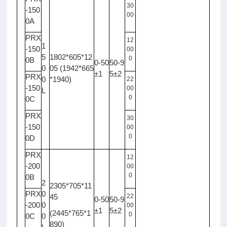
30
-150
00
0A
PRX
12
1
-150
00
5
1802*605*12
0
0B
0-50
50-9
0
05 (1942*665
±1
5±2
PRX
0
*1940)
22
-150
00
L
0
0C
PRX
30
-150
00
0
0D
PRX
12
-200
00
0
0B
2
2305*705*11
PRX
0
45
22
0-50
50-9
-200
0
00
±1
5±2
(2445*765*1
0
0C
0
890)