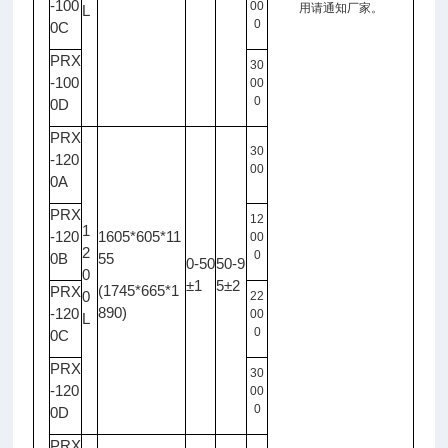
-100
00
用请通知厂家。
L
0
0C
PRX
30
-100
00
0
0D
PRX
30
-120
00
0A
PRX
12
1
-120
1605*605*11
00
2
0
0B
55
0-50
50-9
0
±1
5±2
(1745*665*1
PRX
0
22
890)
-120
00
L
0
0C
PRX
30
-120
00
0
0D
PRX