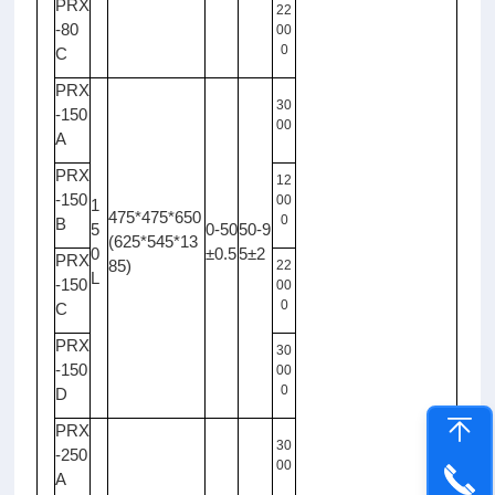
PRX
22
-80
00
0
C
PRX
30
-150
00
A
PRX
12
-150
00
1
475*475*650
0
B
5
0-50
50-9
(625*545*13
0
±0.5
5±2
PRX
85)
22
L
-150
00
0
C
PRX
30
-150
00
0
D
PRX
30
-250
00
A