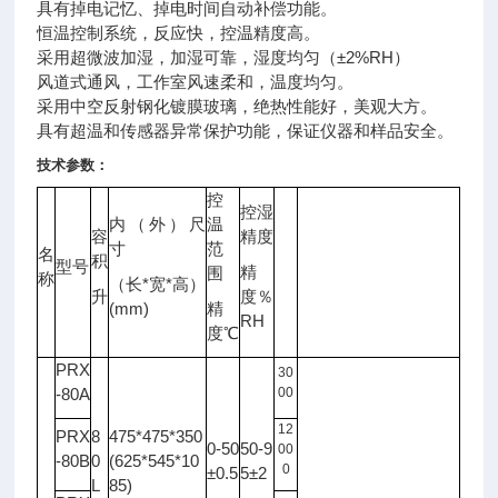
具有掉电记忆、掉电时间自动补偿功能。
恒温控制系统，反应快，控温精度高。
采用超微波加湿，加湿可靠，湿度均匀（±2%RH）
风道式通风，工作室风速柔和，温度均匀。
采用中空反射钢化镀膜玻璃，绝热性能好，美观大方。
具有超温和传感器异常保护功能，保证
仪器
和样品安全。
技术参数：
控
控湿
内（外）尺
温
容
精度
光
寸
范
名
照
积
型号
备注
精
围
度
称
*
*
（长
宽
高）
升
度％
LX
(mm)
精
RH
度℃
PRX
30
-80A
00
12
PRX
8
475*475*350
0-50
50-9
00
-80B
0
(625*545*10
0
±0.5
5±2
L
85)