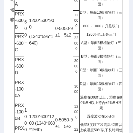
气
00
A
面）
候
D
型：每面
13
根植物灯（三
PRX
12
面）
箱
-600
1200*530*90
00
6
0
600
（
1000
）升是双门
B
0
0
0-50
50-9
0
±1
5±2
1200
升以上是三门
(1340*595*1
PRX
22
L
640)
-600
A
型：每面
3
根植物灯（三
00
面）
0
C
B
型：每面
8
根植物灯（三
PRX
30
面）
-600
00
C
型：每面
13
根植物灯（三
0
D
面）
PRX
D
型：每面
13
根植物灯（四
30
-100
面）
00
0A
温度在
30
度以上，湿度在
8
0%RH
以上符合
±2%RH
常
PRX
12
规
1
-100
00
0
1200*600*12
湿度波动在
5%RH
0
0B
0-50
50-9
0
00 (1340*660
低温
8
度以下和高温
42
度以
±1
5±2
PRX
0
*1940)
22
上或湿度
50%
以下长时间使