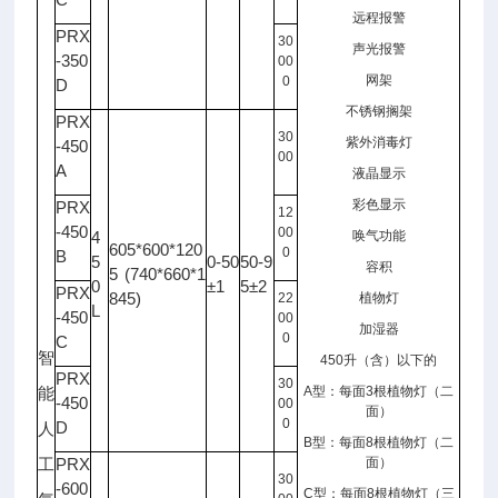
远程报警
PRX
30
声光报警
-350
00
网架
0
D
不锈钢搁架
PRX
30
紫外消毒灯
-450
00
A
液晶显示
彩色显示
PRX
12
-450
00
4
唤气功能
605*600*120
0
B
5
0-50
50-9
容积
5 (740*660*1
0
±1
5±2
PRX
845)
22
植物灯
L
-450
00
加湿器
0
C
智
450
升（含）以下的
PRX
30
A
型：每面
3
根植物灯（二
能
-450
00
面）
0
D
人
B
型：每面
8
根植物灯（二
PRX
面）
工
30
-600
C
型：每面
8
根植物灯（三