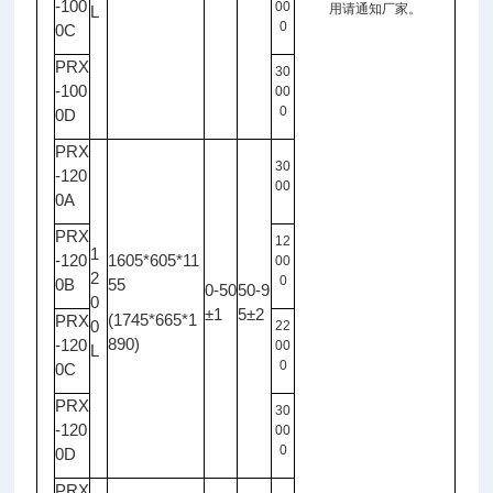
-100
00
用请通知厂家。
L
0
0C
PRX
30
-100
00
0
0D
PRX
30
-120
00
0A
PRX
12
1
-120
1605*605*11
00
2
0
0B
55
0-50
50-9
0
±1
5±2
(1745*665*1
PRX
0
22
890)
-120
00
L
0
0C
PRX
30
-120
00
0
0D
PRX