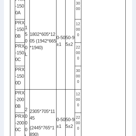
30
-150
00
0A
PRX
12
1
-150
00
5
1802*605*12
0
0B
0-50
50-9
0
05 (1942*665
±1
5±2
PRX
0
*1940)
22
-150
00
L
0
0C
PRX
30
-150
00
0
0D
PRX
12
-200
00
0
0B
2
2305*705*11
PRX
0
45
22
0-50
50-9
-200
0
00
±1
5±2
(2445*765*1
0
0C
0
890)