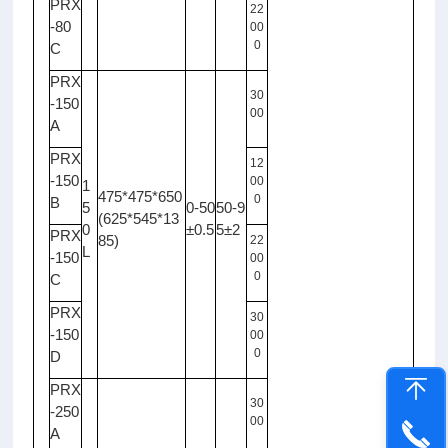
PRX
22
-80
00
0
C
PRX
30
-150
00
A
PRX
12
-150
00
1
475*475*650
0
B
5
0-50
50-9
(625*545*13
0
±0.5
5±2
PRX
85)
22
L
-150
00
0
C
PRX
30
-150
00
0
D
PRX
30
-250
00
A