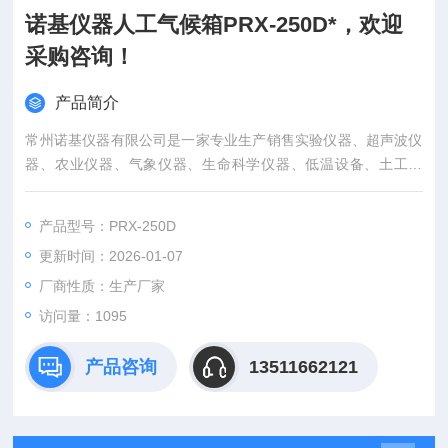
诺基仪器人工气候箱PRX-250D*，欢迎
采购咨询！
产品简介
常州诺基仪器有限公司是一家专业生产销售实验仪器、超声波仪
器、农业仪器、气象仪器、生命科学仪器、低温设备、土工仪
器、公路仪器、建材仪器、无损检测仪器、分析仪器、测绘仪器
的实体企业。公司主营产品有：摇床（恒温摇床，摇瓶机/转瓶
产品型号：PRX-250D
机），气浴振荡器，水浴恒温振荡器,低温恒温槽/低温恒温水槽
更新时间：2026-01-07
，冷光源植物气候箱,人工气候箱,恒温油槽/油浴锅 ，恒温水槽/
电热恒温水槽 ，隔水式培养箱，干燥箱 ，冷却水循环机
厂商性质：生产厂家
访问量：1095
产品咨询
13511662121