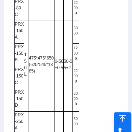
PRX
22
-80
00
0
C
PRX
30
-150
00
A
PRX
12
-150
00
1
475*475*650
0
B
5
0-50
50-9
(625*545*13
0
±0.5
5±2
PRX
85)
22
L
-150
00
0
C
PRX
30
-150
00
0
D
PRX
30
-250
00
A