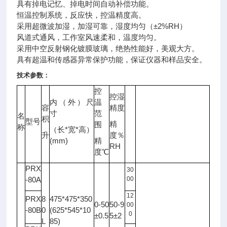
具有掉电记忆、掉电时间自动补偿功能。
恒温控制系统，反应快，控温精度高。
采用超微波加湿，加湿可靠，湿度均匀（±2%RH）
风道式通风，工作室风速柔和，温度均匀。
采用中空反射钢化镀膜玻璃，绝热性能好，美观大方。
具有超温和传感器异常保护功能，保证
仪器
和样品安全。
技术参数：
控
控湿
内（外）尺
温
容
精度
光
寸
范
名
照
积
型号
备注
精
围
度
称
*
*
（长
宽
高）
升
度％
LX
(mm)
精
RH
度℃
PRX
30
-80A
00
12
PRX
8
475*475*350
0-50
50-9
00
-80B
0
(625*545*10
0
±0.5
5±2
L
85)