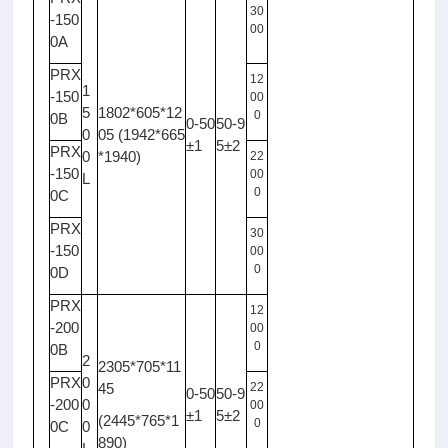
30
-150
00
0A
PRX
12
1
-150
00
5
1802*605*12
0
0B
0-50
50-9
0
05 (1942*665
±1
5±2
PRX
0
*1940)
22
-150
00
L
0
0C
PRX
30
-150
00
0
0D
PRX
12
-200
00
0
0B
2
2305*705*11
PRX
0
45
22
0-50
50-9
-200
0
00
±1
5±2
(2445*765*1
0
0C
0
890)