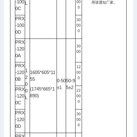
-100
00
用请通知厂家。
L
0
0C
PRX
30
-100
00
0
0D
PRX
30
-120
00
0A
PRX
12
1
-120
1605*605*11
00
2
0
0B
55
0-50
50-9
0
±1
5±2
(1745*665*1
PRX
0
22
890)
-120
00
L
0
0C
PRX
30
-120
00
0
0D
PRX