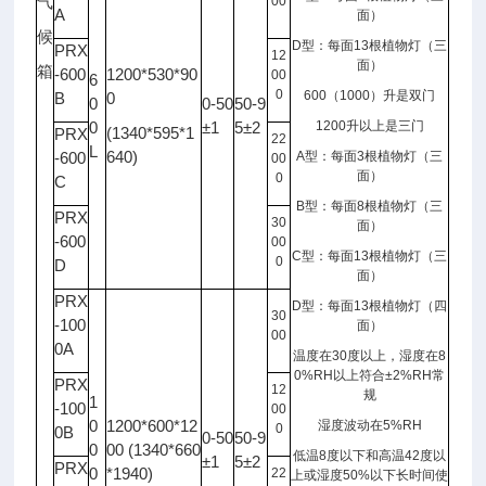
气
00
A
面）
候
D
型：每面
13
根植物灯（三
PRX
12
面）
箱
-600
1200*530*90
00
6
0
600
（
1000
）升是双门
B
0
0
0-50
50-9
0
±1
5±2
1200
升以上是三门
(1340*595*1
PRX
22
L
640)
-600
A
型：每面
3
根植物灯（三
00
面）
0
C
B
型：每面
8
根植物灯（三
PRX
30
面）
-600
00
C
型：每面
13
根植物灯（三
0
D
面）
PRX
D
型：每面
13
根植物灯（四
30
-100
面）
00
0A
温度在
30
度以上，湿度在
8
0%RH
以上符合
±2%RH
常
PRX
12
规
1
-100
00
0
1200*600*12
湿度波动在
5%RH
0
0B
0-50
50-9
0
00 (1340*660
低温
8
度以下和高温
42
度以
±1
5±2
PRX
0
*1940)
22
上或湿度
50%
以下长时间使