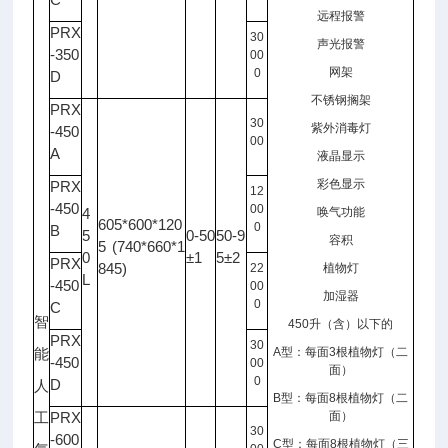
远程报警
PRX
30
声光报警
-350
00
网架
0
D
不锈钢搁架
PRX
30
紫外消毒灯
-450
00
A
液晶显示
彩色显示
PRX
12
-450
00
4
唤气功能
605*600*120
0
B
5
0-50
50-9
容积
5 (740*660*1
0
±1
5±2
PRX
845)
22
植物灯
L
-450
00
加湿器
0
C
智
450
升（含）以下的
PRX
30
A
型：每面
3
根植物灯（二
能
-450
00
面）
0
D
人
B
型：每面
8
根植物灯（二
PRX
面）
工
30
-600
C
型：每面
8
根植物灯（三