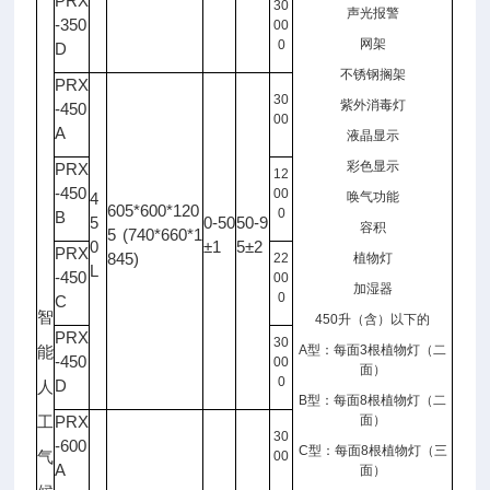
PRX
30
声光报警
-350
00
网架
0
D
不锈钢搁架
PRX
30
紫外消毒灯
-450
00
A
液晶显示
彩色显示
PRX
12
-450
00
4
唤气功能
605*600*120
0
B
5
0-50
50-9
容积
5 (740*660*1
0
±1
5±2
PRX
845)
22
植物灯
L
-450
00
加湿器
0
C
智
450
升（含）以下的
PRX
30
A
型：每面
3
根植物灯（二
能
-450
00
面）
0
D
人
B
型：每面
8
根植物灯（二
PRX
面）
工
30
-600
C
型：每面
8
根植物灯（三
气
00
A
面）