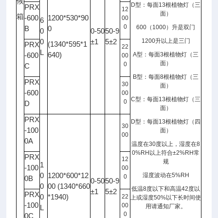
候
D
型：每面
13
根植物灯（三
PRX
12
面）
箱
-600
1200*530*90
00
6
0
600
（
1000
）升是双门
B
0
0
0-50
50-9
0
±1
5±2
1200
升以上是三门
(1340*595*1
PRX
22
L
640)
-600
A
型：每面
3
根植物灯（三
00
面）
0
C
B
型：每面
8
根植物灯（三
PRX
30
面）
-600
00
C
型：每面
13
根植物灯（三
0
D
面）
PRX
D
型：每面
13
根植物灯（四
30
-100
面）
00
0A
温度在
30
度以上，湿度在
8
0%RH
以上符合
±2%RH
常
PRX
12
规
1
-100
00
0
1200*600*12
湿度波动在
5%RH
0
0B
0-50
50-9
0
00 (1340*660
低温
8
度以下和高温
42
度以
±1
5±2
PRX
0
*1940)
22
上或湿度
50%
以下长时间使
-100
00
用请通知厂家。
L
0
0C