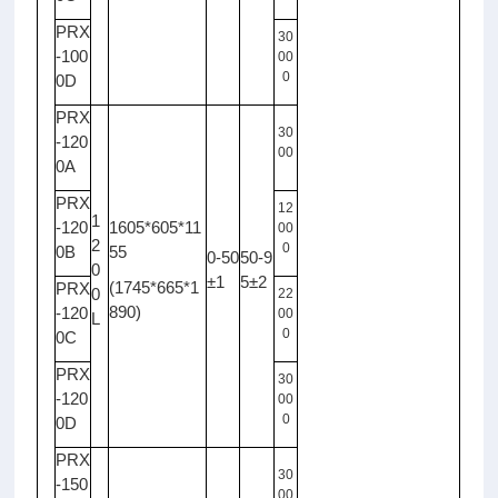
PRX
30
-100
00
0
0D
PRX
30
-120
00
0A
PRX
12
1
-120
1605*605*11
00
2
0
0B
55
0-50
50-9
0
±1
5±2
(1745*665*1
PRX
0
22
890)
-120
00
L
0
0C
PRX
30
-120
00
0
0D
PRX
30
-150
00