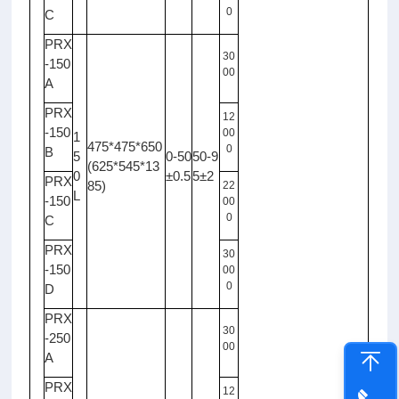
0
C
PRX
30
-150
00
A
PRX
12
-150
00
1
475*475*650
0
B
5
0-50
50-9
(625*545*13
0
±0.5
5±2
PRX
85)
22
L
-150
00
0
C
PRX
30
-150
00
0
D
PRX
30
-250
00
A
PRX
12