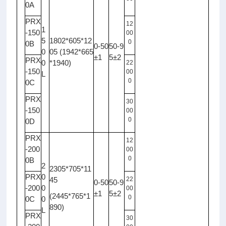
0A
PRX
12
1
-150
00
5
1802*605*12
0
0B
0-50
50-9
0
05 (1942*665
±1
5±2
PRX
0
*1940)
22
-150
00
L
0
0C
PRX
30
-150
00
0
0D
PRX
12
-200
00
0
0B
2
2305*705*11
PRX
0
45
22
0-50
50-9
-200
0
00
±1
5±2
(2445*765*1
0
0C
0
890)
L
PRX
30