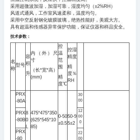
采用超微波加湿，加湿可靠，湿度均匀（±2%RH）
风道式通风，工作室风速柔和，温度均匀。
采用中空反射钢化镀膜玻璃，绝热性能好，美观大方。
具有超温和传感器异常保护功能，保证
仪器
和样品安全。
技术参数：
控
控湿
内（外）尺
温
容
精度
光
寸
范
名
照
积
型号
备注
精
围
度
称
*
*
（长
宽
高）
升
度％
LX
(mm)
精
RH
度℃
PRX
30
-80A
00
12
PRX
8
475*475*350
0-50
50-9
00
-80B
0
(625*545*10
0
±0.5
5±2
L
85)
PRX
22
-80
00