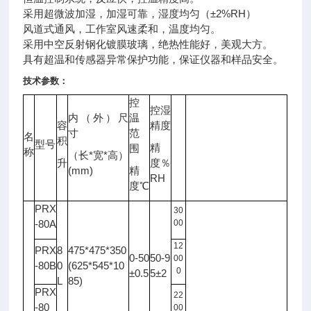
采用超微波加湿，加湿可靠，湿度均匀（±2%RH）
风道式通风，工作室风速柔和，温度均匀。
采用中空反射钢化镀膜玻璃，绝热性能好，美观大方。
具有超温和传感器异常保护功能，保证
仪器
和样品安全。
技术参数：
控
控湿
内（外）尺
温
容
精度
光
寸
范
名
照
积
型号
备注
精
围
度
称
*
*
（长
宽
高）
升
度％
LX
(mm)
精
RH
度℃
PRX
30
-80A
00
12
PRX
8
475*475*350
0-50
50-9
00
-80B
0
(625*545*10
0
±0.5
5±2
L
85)
PRX
22
-80
00