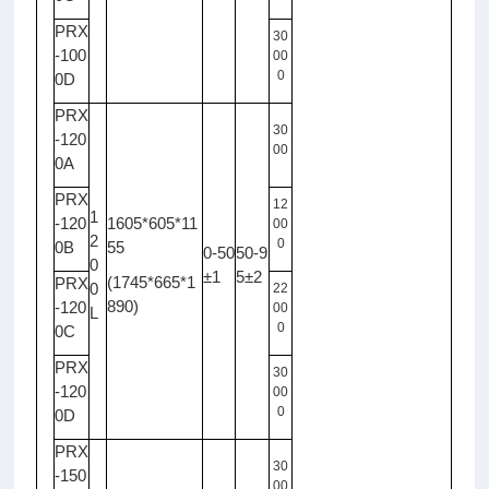
PRX
30
-100
00
0
0D
PRX
30
-120
00
0A
PRX
12
1
-120
1605*605*11
00
2
0
0B
55
0-50
50-9
0
±1
5±2
(1745*665*1
PRX
0
22
890)
-120
00
L
0
0C
PRX
30
-120
00
0
0D
PRX
30
-150
00