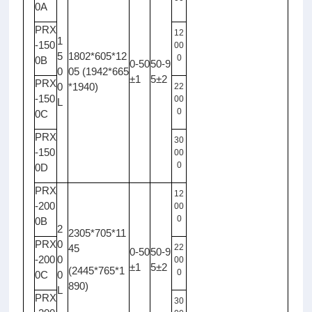
0A
PRX
12
1
-150
00
5
1802*605*12
0
0B
0-50
50-9
0
05 (1942*665
±1
5±2
PRX
0
*1940)
22
-150
00
L
0
0C
PRX
30
-150
00
0
0D
PRX
12
-200
00
0
0B
2
2305*705*11
PRX
0
45
22
0-50
50-9
-200
0
00
±1
5±2
(2445*765*1
0
0C
0
890)
L
PRX
30