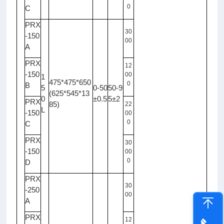
0
C
PRX
30
-150
00
A
PRX
12
-150
00
1
475*475*650
0
B
5
0-50
50-9
(625*545*13
0
±0.5
5±2
PRX
85)
22
L
-150
00
0
C
PRX
30
-150
00
0
D
PRX
30
-250
00
A
PRX
12