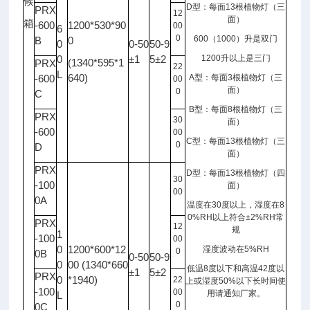
候
D
型：每面
13
根植物灯（三
PRX
12
面）
箱
-600
1200*530*90
00
6
0
600
（
1000
）升是双门
B
0
0
0-50
50-9
0
±1
5±2
1200
升以上是三门
(1340*595*1
PRX
22
L
640)
-600
A
型：每面
3
根植物灯（三
00
面）
0
C
B
型：每面
8
根植物灯（三
PRX
30
面）
-600
00
C
型：每面
13
根植物灯（三
0
D
面）
PRX
D
型：每面
13
根植物灯（四
30
-100
面）
00
0A
温度在
30
度以上，湿度在
8
0%RH
以上符合
±2%RH
常
PRX
12
规
1
-100
00
0
1200*600*12
湿度波动在
5%RH
0
0B
0-50
50-9
0
00 (1340*660
低温
8
度以下和高温
42
度以
±1
5±2
PRX
0
*1940)
22
上或湿度
50%
以下长时间使
-100
00
用请通知厂家。
L
0
0C