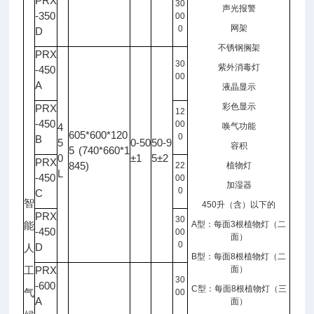
PRX
30
声光报警
-350
00
网架
0
D
不锈钢搁架
PRX
30
紫外消毒灯
-450
00
A
液晶显示
彩色显示
PRX
12
-450
00
4
唤气功能
605*600*120
0
B
5
0-50
50-9
容积
5 (740*660*1
0
±1
5±2
PRX
845)
22
植物灯
L
-450
00
加湿器
0
C
智
450
升（含）以下的
PRX
30
A
型：每面
3
根植物灯（二
能
-450
00
面）
0
D
人
B
型：每面
8
根植物灯（二
PRX
面）
工
30
-600
C
型：每面
8
根植物灯（三
气
00
A
面）