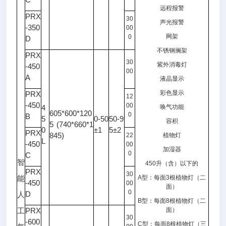
远程报警
PRX
30
声光报警
-350
00
网架
0
D
不锈钢搁架
PRX
30
紫外消毒灯
-450
00
A
液晶显示
彩色显示
PRX
12
-450
00
4
唤气功能
605*600*120
0
B
5
0-50
50-9
容积
5 (740*660*1
0
±1
5±2
PRX
845)
22
植物灯
L
-450
00
加湿器
0
C
智
450
升（含）以下的
PRX
30
A
型：每面
3
根植物灯（二
能
-450
00
面）
0
D
人
B
型：每面
8
根植物灯（二
PRX
面）
工
30
-600
C
型：每面
8
根植物灯（三