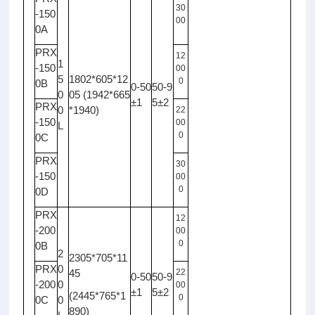
30
-150
00
0A
PRX
12
1
-150
00
5
1802*605*12
0
0B
0-50
50-9
0
05 (1942*665
±1
5±2
PRX
0
*1940)
22
-150
00
L
0
0C
PRX
30
-150
00
0
0D
PRX
12
-200
00
0
0B
2
2305*705*11
PRX
0
45
22
0-50
50-9
-200
0
00
±1
5±2
(2445*765*1
0
0C
0
890)