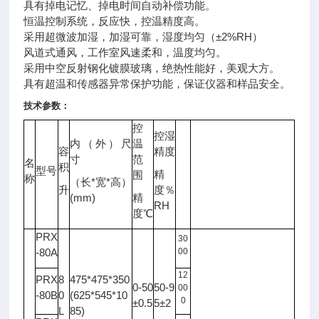
具有掉电记忆、掉电时间自动补偿功能。
恒温控制系统，反应快，控温精度高。
采用超微波加湿，加湿可靠，湿度均匀（±2%RH）
风道式通风，工作室风速柔和，温度均匀。
采用中空反射钢化镀膜玻璃，绝热性能好，美观大方。
具有超温和传感器异常保护功能，保证
仪器
和样品安全。
技术参数：
控
控湿
内（外）尺
温
容
精度
光
寸
范
名
照
积
型号
备注
精
围
度
称
*
*
（长
宽
高）
升
度％
LX
(mm)
精
RH
度℃
PRX
30
-80A
00
12
PRX
8
475*475*350
0-50
50-9
00
-80B
0
(625*545*10
0
±0.5
5±2
L
85)