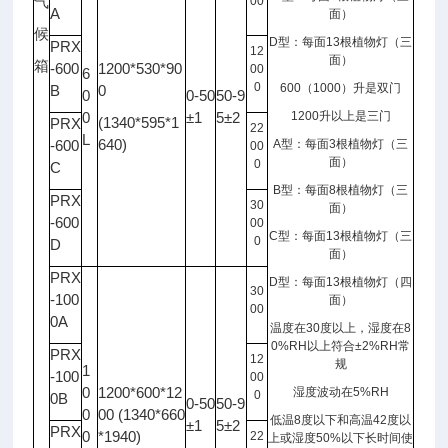
气
00
A
面）
候
D
型：每面
13
根植物灯（三
PRX
12
面）
箱
-600
1200*530*90
00
6
0
600
（
1000
）升是双门
B
0
0
0-50
50-9
0
±1
5±2
1200
升以上是三门
(1340*595*1
PRX
22
L
640)
-600
A
型：每面
3
根植物灯（三
00
面）
0
C
B
型：每面
8
根植物灯（三
PRX
30
面）
-600
00
C
型：每面
13
根植物灯（三
0
D
面）
PRX
D
型：每面
13
根植物灯（四
30
-100
面）
00
0A
温度在
30
度以上，湿度在
8
0%RH
以上符合
±2%RH
常
PRX
12
规
1
-100
00
0
1200*600*12
湿度波动在
5%RH
0
0B
0-50
50-9
0
00 (1340*660
低温
8
度以下和高温
42
度以
±1
5±2
PRX
0
*1940)
22
上或湿度
50%
以下长时间使