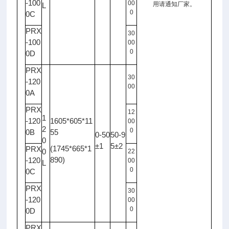
-100
00
用请通知厂家。
L
0
0C
PRX
30
-100
00
0
0D
PRX
30
-120
00
0A
PRX
12
1
-120
1605*605*11
00
2
0
0B
55
0-50
50-9
0
±1
5±2
(1745*665*1
PRX
0
22
890)
-120
00
L
0
0C
PRX
30
-120
00
0
0D
PRX