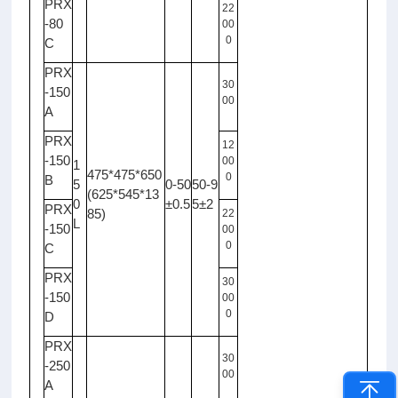
PRX
22
-80
00
0
C
PRX
30
-150
00
A
PRX
12
-150
00
1
475*475*650
0
B
5
0-50
50-9
(625*545*13
0
±0.5
5±2
PRX
85)
22
L
-150
00
0
C
PRX
30
-150
00
0
D
PRX
30
-250
00
A