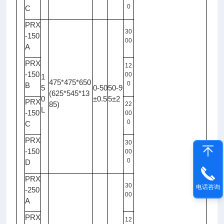
0
C
PRX
30
-150
00
A
PRX
12
-150
00
1
475*475*650
0
B
5
0-50
50-9
(625*545*13
0
±0.5
5±2
PRX
85)
22
L
-150
00
0
C
PRX
30
-150
00
0
D
PRX
30
电话咨询
-250
00
A
PRX
12