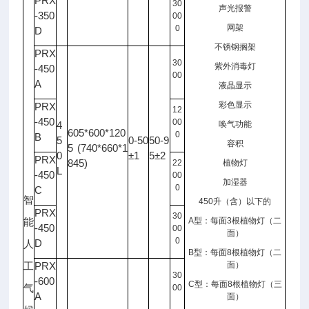
PRX
30
声光报警
-350
00
网架
0
D
不锈钢搁架
PRX
30
紫外消毒灯
-450
00
A
液晶显示
彩色显示
PRX
12
-450
00
4
唤气功能
605*600*120
0
B
5
0-50
50-9
容积
5 (740*660*1
0
±1
5±2
PRX
845)
22
植物灯
L
-450
00
加湿器
0
C
智
450
升（含）以下的
PRX
30
A
型：每面
3
根植物灯（二
能
-450
00
面）
0
D
人
B
型：每面
8
根植物灯（二
PRX
面）
工
30
-600
C
型：每面
8
根植物灯（三
气
00
A
面）