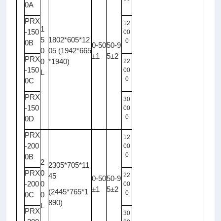
0A
PRX
12
1
-150
00
5
1802*605*12
0
0B
0-50
50-9
0
05 (1942*665
±1
5±2
PRX
0
*1940)
22
-150
00
L
0
0C
PRX
30
-150
00
0
0D
PRX
12
-200
00
0
0B
2
2305*705*11
PRX
0
45
22
0-50
50-9
-200
0
00
±1
5±2
(2445*765*1
0
0C
0
890)
L
PRX
30