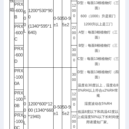
候
D
型：每面
13
根植物灯（三
PRX
12
面）
箱
-600
1200*530*90
00
6
0
600
（
1000
）升是双门
B
0
0
0-50
50-9
0
±1
5±2
1200
升以上是三门
(1340*595*1
PRX
22
L
640)
-600
A
型：每面
3
根植物灯（三
00
面）
0
C
B
型：每面
8
根植物灯（三
PRX
30
面）
-600
00
C
型：每面
13
根植物灯（三
0
D
面）
PRX
D
型：每面
13
根植物灯（四
30
-100
面）
00
0A
温度在
30
度以上，湿度在
8
0%RH
以上符合
±2%RH
常
PRX
12
规
1
-100
00
0
1200*600*12
湿度波动在
5%RH
0
0B
0-50
50-9
0
00 (1340*660
低温
8
度以下和高温
42
度以
±1
5±2
PRX
0
*1940)
22
上或湿度
50%
以下长时间使
-100
00
用请通知厂家。
L
0
0C