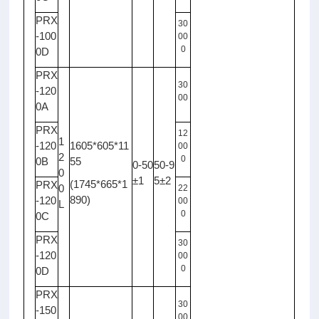
PRX
30
-100
00
0
0D
PRX
30
-120
00
0A
PRX
12
1
-120
1605*605*11
00
2
0
0B
55
0-50
50-9
0
±1
5±2
(1745*665*1
PRX
0
22
890)
-120
00
L
0
0C
PRX
30
-120
00
0
0D
PRX
30
-150
00