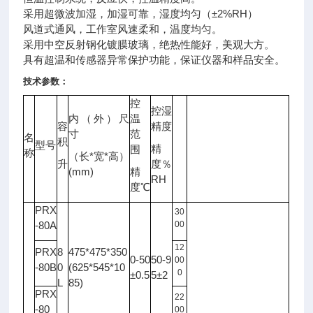
采用超微波加湿，加湿可靠，湿度均匀（±2%RH）
风道式通风，工作室风速柔和，温度均匀。
采用中空反射钢化镀膜玻璃，绝热性能好，美观大方。
具有超温和传感器异常保护功能，保证
仪器
和样品安全。
技术参数：
控
控湿
内（外）尺
温
容
精度
光
寸
范
名
照
积
型号
备注
精
围
度
称
*
*
（长
宽
高）
升
度％
LX
(mm)
精
RH
度℃
PRX
30
-80A
00
12
PRX
8
475*475*350
0-50
50-9
00
-80B
0
(625*545*10
0
±0.5
5±2
L
85)
PRX
22
-80
00