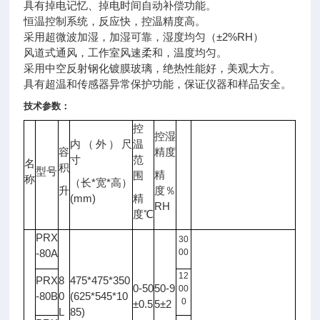
具有掉电记忆、掉电时间自动补偿功能。
恒温控制系统，反应快，控温精度高。
采用超微波加湿，加湿可靠，湿度均匀（±2%RH）
风道式通风，工作室风速柔和，温度均匀。
采用中空反射钢化镀膜玻璃，绝热性能好，美观大方。
具有超温和传感器异常保护功能，保证
仪器
和样品安全。
技术参数：
控
控湿
内（外）尺
温
容
精度
光
寸
范
名
照
积
型号
备注
精
围
度
称
*
*
（长
宽
高）
升
度％
LX
(mm)
精
RH
度℃
PRX
30
-80A
00
12
PRX
8
475*475*350
0-50
50-9
00
-80B
0
(625*545*10
0
±0.5
5±2
L
85)