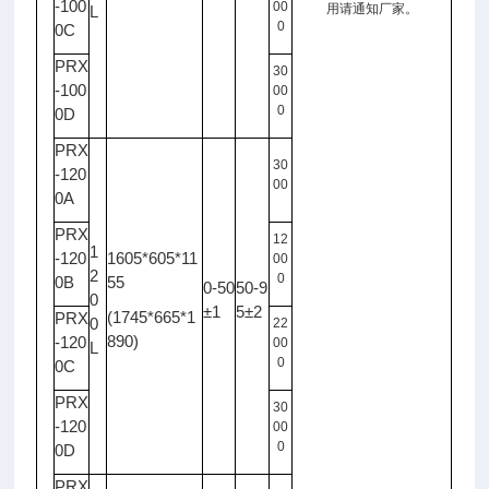
-100
00
用请通知厂家。
L
0
0C
PRX
30
-100
00
0
0D
PRX
30
-120
00
0A
PRX
12
1
-120
1605*605*11
00
2
0
0B
55
0-50
50-9
0
±1
5±2
(1745*665*1
PRX
0
22
890)
-120
00
L
0
0C
PRX
30
-120
00
0
0D
PRX