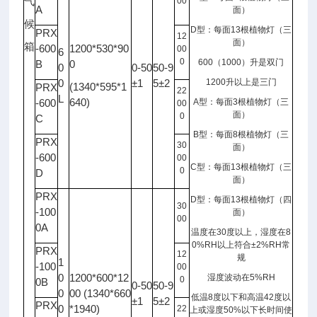
气
00
A
面）
候
D
型：每面
13
根植物灯（三
PRX
12
面）
箱
-600
1200*530*90
00
6
0
600
（
1000
）升是双门
B
0
0
0-50
50-9
0
±1
5±2
1200
升以上是三门
(1340*595*1
PRX
22
L
640)
-600
A
型：每面
3
根植物灯（三
00
面）
0
C
B
型：每面
8
根植物灯（三
PRX
30
面）
-600
00
C
型：每面
13
根植物灯（三
0
D
面）
PRX
D
型：每面
13
根植物灯（四
30
-100
面）
00
0A
温度在
30
度以上，湿度在
8
0%RH
以上符合
±2%RH
常
PRX
12
规
1
-100
00
0
1200*600*12
湿度波动在
5%RH
0
0B
0-50
50-9
0
00 (1340*660
低温
8
度以下和高温
42
度以
±1
5±2
PRX
0
*1940)
22
上或湿度
50%
以下长时间使