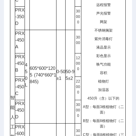
远程报警
PRX
30
声光报警
-350
00
网架
0
D
不锈钢搁架
PRX
30
紫外消毒灯
-450
00
A
液晶显示
彩色显示
PRX
12
-450
00
4
唤气功能
605*600*120
0
B
5
0-50
50-9
容积
5 (740*660*1
0
±1
5±2
PRX
845)
22
植物灯
L
-450
00
加湿器
0
C
智
450
升（含）以下的
PRX
30
A
型：每面
3
根植物灯（二
能
-450
00
面）
0
D
人
B
型：每面
8
根植物灯（二
PRX
面）
工
30
-600
C
型：每面
8
根植物灯（三