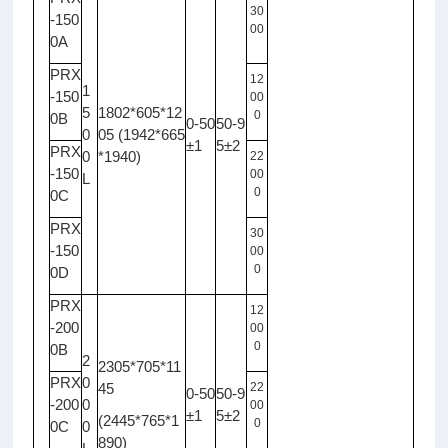
30
-150
00
0A
PRX
12
1
-150
00
5
1802*605*12
0
0B
0-50
50-9
0
05 (1942*665
±1
5±2
PRX
0
*1940)
22
-150
00
L
0
0C
PRX
30
-150
00
0
0D
PRX
12
-200
00
0
0B
2
2305*705*11
PRX
0
45
22
0-50
50-9
-200
0
00
±1
5±2
(2445*765*1
0
0C
0
890)