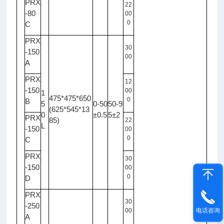
PRX
22
-80
00
0
C
PRX
30
-150
00
A
PRX
12
-150
00
1
475*475*650
0
B
5
0-50
50-9
(625*545*13
0
±0.5
5±2
PRX
85)
22
L
-150
00
0
C
PRX
30
-150
00
0
D
PRX
30
-250
00
电话咨询
A