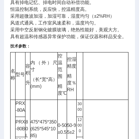
具有掉电记忆、掉电时间自动补偿功能。
恒温控制系统，反应快，控温精度高。
采用超微波加湿，加湿可靠，湿度均匀（±2%RH）
风道式通风，工作室风速柔和，温度均匀。
采用中空反射钢化镀膜玻璃，绝热性能好，美观大方。
具有超温和传感器异常保护功能，保证
仪器
和样品安全。
技术参数：
控
控湿
内（外）尺
温
容
精度
光
寸
范
名
照
积
型号
备注
精
围
度
称
*
*
（长
宽
高）
升
度％
LX
(mm)
精
RH
度℃
PRX
30
-80A
00
12
PRX
8
475*475*350
0-50
50-9
00
-80B
0
(625*545*10
0
±0.5
5±2
L
85)