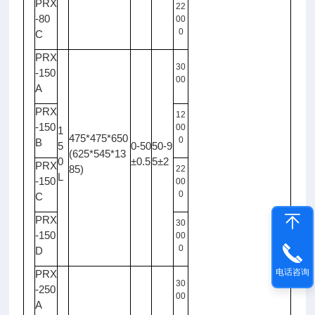
PRX
22
-80
00
0
C
PRX
30
-150
00
A
PRX
12
-150
00
1
475*475*650
0
B
5
0-50
50-9
(625*545*13
0
±0.5
5±2
PRX
85)
22
L
-150
00
0
C
PRX
30
-150
00
0
D
电话咨询
PRX
30
-250
00
A