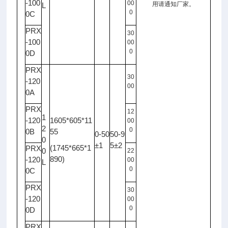
-100
00
用请通知厂家。
L
0
0C
PRX
30
-100
00
0
0D
PRX
30
-120
00
0A
PRX
12
1
-120
1605*605*11
00
2
0
0B
55
0-50
50-9
0
±1
5±2
(1745*665*1
PRX
0
22
890)
-120
00
L
0
0C
PRX
30
-120
00
0
0D
PRX