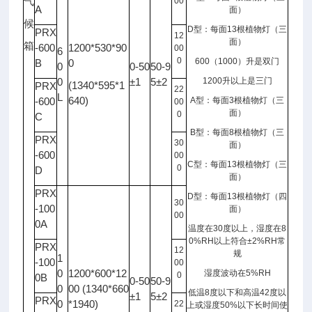
气
00
A
面）
候
D
型：每面
13
根植物灯（三
PRX
12
面）
箱
-600
1200*530*90
00
6
0
600
（
1000
）升是双门
B
0
0
0-50
50-9
0
±1
5±2
1200
升以上是三门
(1340*595*1
PRX
22
L
640)
-600
A
型：每面
3
根植物灯（三
00
面）
0
C
B
型：每面
8
根植物灯（三
PRX
30
面）
-600
00
C
型：每面
13
根植物灯（三
0
D
面）
PRX
D
型：每面
13
根植物灯（四
30
-100
面）
00
0A
温度在
30
度以上，湿度在
8
0%RH
以上符合
±2%RH
常
PRX
12
规
1
-100
00
0
1200*600*12
湿度波动在
5%RH
0
0B
0-50
50-9
0
00 (1340*660
低温
8
度以下和高温
42
度以
±1
5±2
PRX
0
*1940)
22
上或湿度
50%
以下长时间使