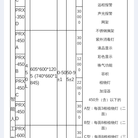
远程报警
PRX
30
声光报警
-350
00
网架
0
D
不锈钢搁架
PRX
30
紫外消毒灯
-450
00
A
液晶显示
彩色显示
PRX
12
-450
00
4
唤气功能
605*600*120
0
B
5
0-50
50-9
容积
5 (740*660*1
0
±1
5±2
PRX
845)
22
植物灯
L
-450
00
加湿器
0
C
智
450
升（含）以下的
PRX
30
A
型：每面
3
根植物灯（二
能
-450
00
面）
0
D
人
B
型：每面
8
根植物灯（二
PRX
面）
工
30
-600
C
型：每面
8
根植物灯（三