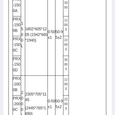
30
-150
00
0A
PRX
12
1
-150
00
5
1802*605*12
0
0B
0-50
50-9
0
05 (1942*665
±1
5±2
PRX
0
*1940)
22
-150
00
L
0
0C
PRX
30
-150
00
0
0D
PRX
12
-200
00
0
0B
2
2305*705*11
PRX
0
45
22
0-50
50-9
-200
0
00
±1
5±2
(2445*765*1
0
0C
0
890)