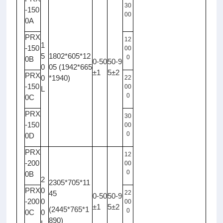
30
-150
00
0A
PRX
12
1
-150
00
5
1802*605*12
0
0B
0-50
50-9
0
05 (1942*665
±1
5±2
PRX
0
*1940)
22
-150
00
L
0
0C
PRX
30
-150
00
0
0D
PRX
12
-200
00
0
0B
2
2305*705*11
PRX
0
45
22
0-50
50-9
-200
0
00
±1
5±2
(2445*765*1
0
0C
0
890)