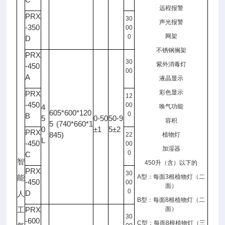
远程报警
PRX
30
声光报警
-350
00
网架
0
D
不锈钢搁架
PRX
30
紫外消毒灯
-450
00
A
液晶显示
彩色显示
PRX
12
-450
00
4
唤气功能
605*600*120
0
B
5
0-50
50-9
容积
5 (740*660*1
0
±1
5±2
PRX
845)
22
植物灯
L
-450
00
加湿器
0
C
智
450
升（含）以下的
PRX
30
A
型：每面
3
根植物灯（二
能
-450
00
面）
0
D
人
B
型：每面
8
根植物灯（二
PRX
面）
工
30
-600
C
型：每面
8
根植物灯（三