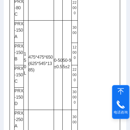
PRX
22
-80
00
0
C
PRX
30
-150
00
A
PRX
12
-150
00
1
475*475*650
0
B
5
0-50
50-9
(625*545*13
0
±0.5
5±2
PRX
85)
22
L
-150
00
0
C
PRX
30
-150
00
0
D
电话咨询
PRX
30
-250
00
A