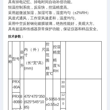
具有掉电记忆、掉电时间自动补偿功能。
恒温控制系统，反应快，控温精度高。
采用超微波加湿，加湿可靠，湿度均匀（±2%RH）
风道式通风，工作室风速柔和，温度均匀。
采用中空反射钢化镀膜玻璃，绝热性能好，美观大方。
具有超温和传感器异常保护功能，保证
仪器
和样品安全。
技术参数：
控
控湿
内（外）尺
温
容
精度
光
寸
范
名
照
积
型号
备注
精
围
度
称
*
*
（长
宽
高）
升
度％
LX
(mm)
精
RH
度℃
PRX
30
-80A
00
12
PRX
8
475*475*350
0-50
50-9
00
-80B
0
(625*545*10
0
±0.5
5±2
L
85)