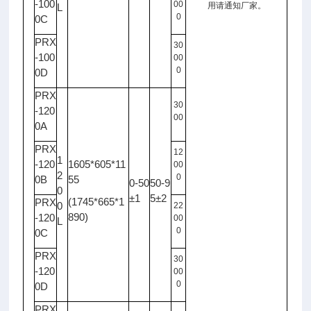
-100
00
用请通知厂家。
L
0
0C
PRX
30
-100
00
0
0D
PRX
30
-120
00
0A
PRX
12
1
-120
1605*605*11
00
2
0
0B
55
0-50
50-9
0
±1
5±2
(1745*665*1
PRX
0
22
890)
-120
00
L
0
0C
PRX
30
-120
00
0
0D
PRX