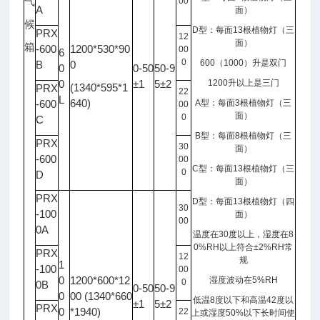
气
00
A
面）
候
D
型：每面
13
根植物灯（三
PRX
12
面）
箱
-600
1200*530*90
00
6
0
600
（
1000
）升是双门
B
0
0
0-50
50-9
0
±1
5±2
1200
升以上是三门
(1340*595*1
PRX
22
L
640)
-600
A
型：每面
3
根植物灯（三
00
面）
0
C
B
型：每面
8
根植物灯（三
PRX
30
面）
-600
00
C
型：每面
13
根植物灯（三
0
D
面）
PRX
D
型：每面
13
根植物灯（四
30
-100
面）
00
0A
温度在
30
度以上，湿度在
8
0%RH
以上符合
±2%RH
常
PRX
12
规
1
-100
00
0
1200*600*12
湿度波动在
5%RH
0
0B
0-50
50-9
0
00 (1340*660
低温
8
度以下和高温
42
度以
±1
5±2
PRX
0
*1940)
22
上或湿度
50%
以下长时间使