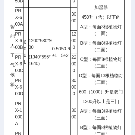
50D
0
加湿器
PR
30
450升（含）以下的
X-6
00
00A
智
A型：每面3根植物灯
（二面）
PR
12
能
X-6
1200*530*9
00
6
B型：每面8根植物灯
人
00B
00
0
0
0-50
50-9
（二面）
工
0
±1
5±2
(1340*595*
PR
22
C型：每面8根植物灯
L
1640)
X-6
00
气
（三面）
00C
0
候
D型：每面13根植物灯
PR
30
（三面）
箱
X-6
00
600（1000）升是双门
00D
0
1200升以上是三门
PR
X-1
30
A型：每面3根植物灯
000
00
（三面）
A
B型：每面8根植物灯
PR
（三面）