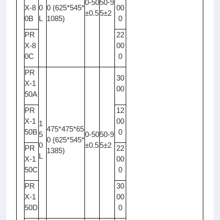
0-50
50-9
X-8
0
0 (625*545*
00
±0.5
5±2
0B
L
1085)
0
PR
22
X-8
00
0C
0
PR
30
X-1
00
50A
PR
12
X-1
00
1
475*475*65
50B
0
5
0-50
50-9
0 (625*545*
0
±0.5
5±2
PR
22
1385)
L
X-1
00
50C
0
PR
30
X-1
00
50D
0