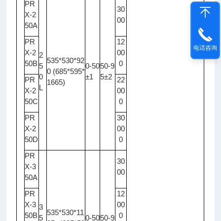
PR
30
X-2
00
50A
PR
12
电话咨询
X-2
00
2
535*530*92
50B
0
5
0-50
50-9
0 (685*595*
0
±1
5±2
PR
22
1665)
L
X-2
00
50C
0
PR
30
X-2
00
50D
0
PR
30
X-3
00
50A
PR
12
X-3
00
3
535*530*11
50B
0
5
0-50
50-9