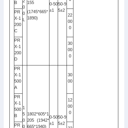
2
B
155
0-50
50-9
0
±1
5±2
(1745*665*
PR
0
22
1890)
X-1
L
00
200
0
C
PR
30
X-1
00
200
0
D
PR
X-1
30
500
00
A
PR
12
X-1
00
1
500
0
5
1802*605*1
B
0-50
50-9
0
205 (1942*
±1
5±2
PR
0
665*1940)