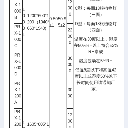
12
X-1
00
C型：每面13根植物灯
1
000
0
（三面）
0
1200*600*1
B
0-50
50-9
0
200 (1340*
D型：每面13根植物灯
±1
5±2
PR
0
660*1940)
22
（四面）
X-1
L
00
温度在30度以上，湿度
000
0
在80%RH以上符合±2%
C
RH常规
PR
30
湿度波动在5%RH
X-1
00
000
低温8度以下和高温42
0
D
度以上或湿度50%以下
长时间使用请通知厂
PR
家。
X-1
30
200
00
A
PR
12
X-1
00
1
200
1605*605*1
0