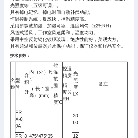
光照度等（五级可调）。
具有掉电记忆、掉电时间自动补偿功能。
恒温控制系统，反应快，控温精度高。
采用超微波加湿，加湿可靠，湿度均匀（±2%RH）
风道式通风，工作室风速柔和，温度均匀。
采用中空反射钢化镀膜玻璃，绝热性能好，美观大方。
具有超温和传感器异常保护功能，保证
仪器
和样品安全。
技术参数：
控
控湿
内（外）尺
温
光
容
精度
寸
范
名
型
照
积
备注
精
围
称
号
度
（长*宽*
升
度％
LX
高）(mm)
精
RH
度℃
PR
30
X-8
00
0A
PR
8
475*475*35
12