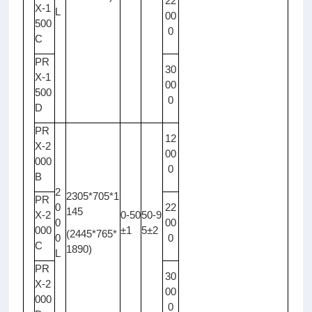
22
X-1
L
00
500
0
C
PR
30
X-1
00
500
0
D
PR
12
X-2
00
000
0
B
2
2305*705*1
PR
0
22
145
X-2
0-50
50-9
0
00
000
±1
5±2
(2445*765*
0
0
C
1890)
L
PR
30
X-2
00
000
0