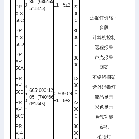
35 (685*59
0
±1
5±2
PR
22
5*1875)
L
X-3
00
选配件价格：
50C
0
多段
PR
30
X-3
00
计算机控制
50D
0
远程报警
PR
声光报警
30
X-4
00
网架
50A
不锈钢搁架
PR
12
X-4
00
4
紫外消毒灯
605*600*12
50B
0
5
0-50
50-9
05 (740*66
液晶显示
0
±1
5±2
PR
22
0*1845)
彩色显示
L
X-4
00
50C
0
唤气功能
PR
30
容积
X-4
00
植物灯