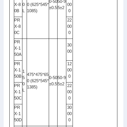
0-50
50-9
X-8
0
0 (625*545*
00
±0.5
5±2
0B
L
1085)
0
PR
22
X-8
00
0C
0
PR
30
X-1
00
50A
PR
12
X-1
00
1
475*475*65
50B
0
5
0-50
50-9
0 (625*545*
0
±0.5
5±2
PR
22
1385)
L
X-1
00
50C
0
PR
30
X-1
00
50D
0