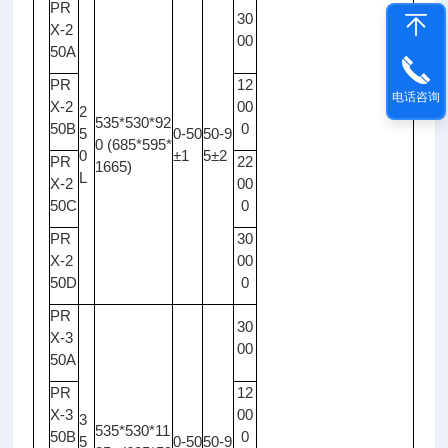
PR
30
X-2
00
50A
PR
12
电话咨询
X-2
00
2
535*530*92
50B
0
5
0-50
50-9
0 (685*595*
0
±1
5±2
PR
22
1665)
L
X-2
00
50C
0
PR
30
X-2
00
50D
0
PR
30
X-3
00
50A
PR
12
X-3
00
3
535*530*11
50B
0
5
0-50
50-9