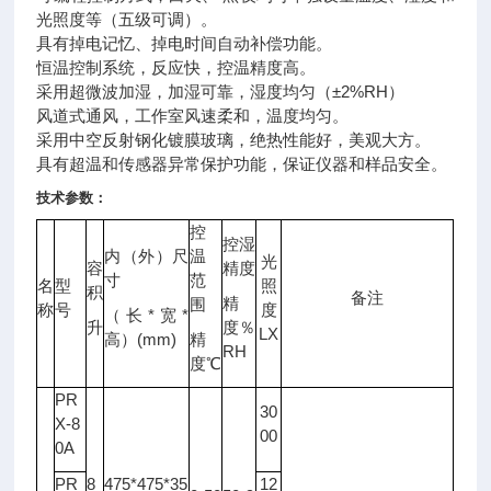
光照度等（五级可调）。
具有掉电记忆、掉电时间自动补偿功能。
恒温控制系统，反应快，控温精度高。
采用超微波加湿，加湿可靠，湿度均匀（±2%RH）
风道式通风，工作室风速柔和，温度均匀。
采用中空反射钢化镀膜玻璃，绝热性能好，美观大方。
具有超温和传感器异常保护功能，保证
仪器
和样品安全。
技术参数：
控
控湿
内（外）尺
温
光
容
精度
寸
范
名
型
照
积
备注
精
围
称
号
度
（长*宽*
升
度％
LX
高）(mm)
精
RH
度℃
PR
30
X-8
00
0A
PR
8
475*475*35
12