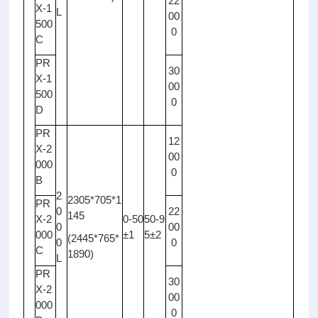
22
X-1
L
00
500
0
C
PR
30
X-1
00
500
0
D
PR
12
X-2
00
000
0
B
2
2305*705*1
PR
0
22
145
X-2
0-50
50-9
0
00
000
±1
5±2
(2445*765*
0
0
C
1890)
L
PR
30
X-2
00
000
0