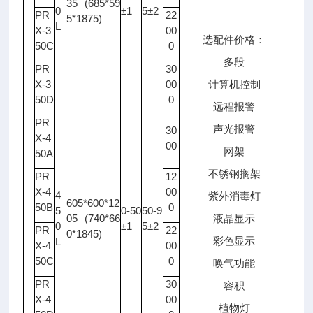
35 (685*59
0
±1
5±2
PR
22
5*1875)
L
X-3
00
选配件价格：
50C
0
多段
PR
30
X-3
00
计算机控制
50D
0
远程报警
PR
声光报警
30
X-4
00
网架
50A
不锈钢搁架
PR
12
X-4
00
4
紫外消毒灯
605*600*12
50B
0
5
0-50
50-9
05 (740*66
液晶显示
0
±1
5±2
PR
22
0*1845)
彩色显示
L
X-4
00
50C
0
唤气功能
PR
30
容积
X-4
00
植物灯