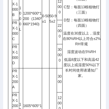
12
X-1
00
C型：每面13根植物灯
1
000
0
（三面）
0
1200*600*1
B
0-50
50-9
0
200 (1340*
D型：每面13根植物灯
±1
5±2
PR
0
660*1940)
22
（四面）
X-1
L
00
温度在30度以上，湿度
000
0
在80%RH以上符合±2%
C
RH常规
PR
30
湿度波动在5%RH
X-1
00
000
低温8度以下和高温42
0
D
度以上或湿度50%以下
长时间使用请通知厂
PR
家。
X-1
30
200
00
A
PR
12
X-1
00
1
200
1605*605*1
0