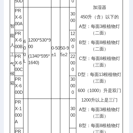
50D
0
加湿器
PR
30
450升（含）以下的
X-6
00
00A
智
A型：每面3根植物灯
（二面）
PR
12
能
X-6
1200*530*9
00
6
B型：每面8根植物灯
人
00B
00
0
0
0-50
50-9
（二面）
工
0
±1
5±2
(1340*595*
PR
22
C型：每面8根植物灯
L
1640)
X-6
00
气
（三面）
00C
0
候
D型：每面13根植物灯
PR
30
（三面）
箱
X-6
00
600（1000）升是双门
00D
0
1200升以上是三门
PR
X-1
30
A型：每面3根植物灯
000
00
（三面）
A
B型：每面8根植物灯
PR
（三面）