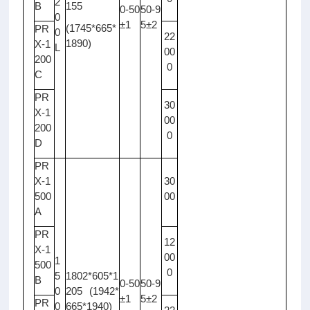
2
B
155
0-50
50-9
0
±1
5±2
(1745*665*
PR
0
22
1890)
X-1
L
00
200
0
C
PR
30
X-1
00
200
0
D
PR
X-1
30
500
00
A
PR
12
X-1
00
1
500
0
5
1802*605*1
B
0-50
50-9
0
205 (1942*
±1
5±2
PR
0
665*1940)