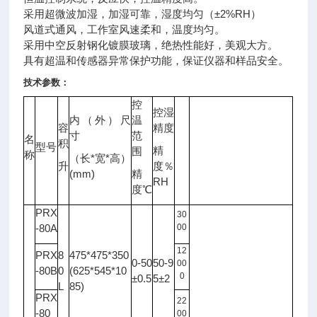
采用超微波加湿，加湿可靠，湿度均匀（±2%RH）
风道式通风，工作室风速柔和，温度均匀。
采用中空反射钢化镀膜玻璃，绝热性能好，美观大方。
具有超温和传感器异常保护功能，保证
仪器
和样品安全。
技术参数：
控
控湿
内（外）尺
温
容
精度
光
寸
范
名
照
积
型号
备注
精
围
度
称
*
*
（长
宽
高）
升
度％
LX
(mm)
精
RH
度℃
PRX
30
-80A
00
12
PRX
8
475*475*350
0-50
50-9
00
-80B
0
(625*545*10
0
±0.5
5±2
L
85)
PRX
22
-80
00