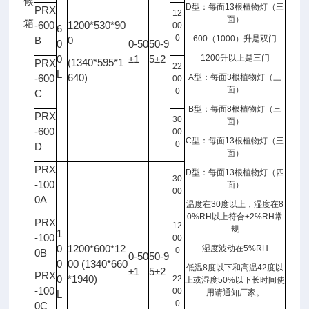
候
D
型：每面
13
根植物灯（三
PRX
12
面）
箱
-600
1200*530*90
00
6
0
600
（
1000
）升是双门
B
0
0
0-50
50-9
0
±1
5±2
1200
升以上是三门
(1340*595*1
PRX
22
L
640)
-600
A
型：每面
3
根植物灯（三
00
面）
0
C
B
型：每面
8
根植物灯（三
PRX
30
面）
-600
00
C
型：每面
13
根植物灯（三
0
D
面）
PRX
D
型：每面
13
根植物灯（四
30
-100
面）
00
0A
温度在
30
度以上，湿度在
8
0%RH
以上符合
±2%RH
常
PRX
12
规
1
-100
00
0
1200*600*12
湿度波动在
5%RH
0
0B
0-50
50-9
0
00 (1340*660
低温
8
度以下和高温
42
度以
±1
5±2
PRX
0
*1940)
22
上或湿度
50%
以下长时间使
-100
00
用请通知厂家。
L
0
0C