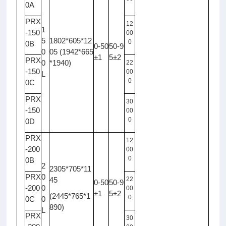
0A
PRX
12
1
-150
00
5
1802*605*12
0
0B
0-50
50-9
0
05 (1942*665
±1
5±2
PRX
0
*1940)
22
-150
00
L
0
0C
PRX
30
-150
00
0
0D
PRX
12
-200
00
0
0B
2
2305*705*11
PRX
0
45
22
0-50
50-9
-200
0
00
±1
5±2
(2445*765*1
0
0C
0
890)
L
PRX
30