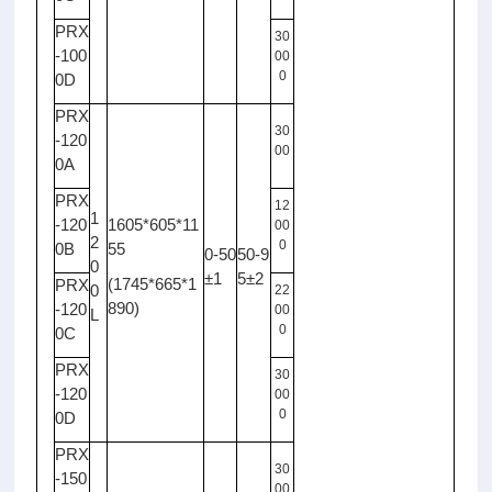
PRX
30
-100
00
0
0D
PRX
30
-120
00
0A
PRX
12
1
-120
1605*605*11
00
2
0
0B
55
0-50
50-9
0
±1
5±2
(1745*665*1
PRX
0
22
890)
-120
00
L
0
0C
PRX
30
-120
00
0
0D
PRX
30
-150
00