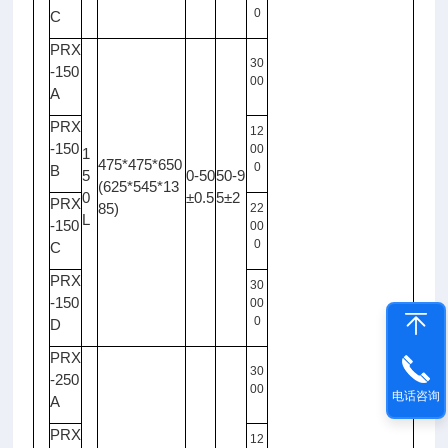
0
C
PRX
30
-150
00
A
PRX
12
-150
00
1
475*475*650
0
B
5
0-50
50-9
(625*545*13
0
±0.5
5±2
PRX
85)
22
L
-150
00
0
C
PRX
30
-150
00
0
D
PRX
30
-250
00
电话咨询
A
PRX
12