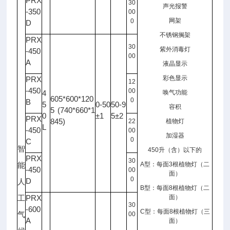
PRX
30
声光报警
-350
00
网架
0
D
不锈钢搁架
PRX
30
紫外消毒灯
-450
00
A
液晶显示
彩色显示
PRX
12
-450
00
4
唤气功能
605*600*120
0
B
5
0-50
50-9
容积
5 (740*660*1
0
±1
5±2
PRX
845)
22
植物灯
L
-450
00
加湿器
0
C
智
450
升（含）以下的
PRX
30
A
型：每面
3
根植物灯（二
能
-450
00
面）
0
D
人
B
型：每面
8
根植物灯（二
PRX
面）
工
30
-600
C
型：每面
8
根植物灯（三
气
00
A
面）