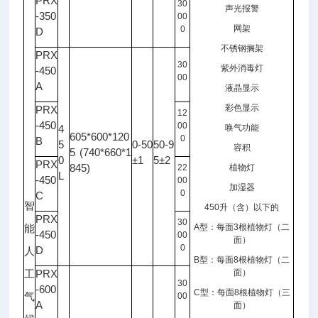
PRX
30
声光报警
-350
00
网架
0
D
不锈钢搁架
PRX
30
紫外消毒灯
-450
00
A
液晶显示
彩色显示
PRX
12
-450
00
4
唤气功能
605*600*120
0
B
5
0-50
50-9
容积
5 (740*660*1
0
±1
5±2
PRX
845)
22
植物灯
L
-450
00
加湿器
0
C
智
450
升（含）以下的
PRX
30
A
型：每面
3
根植物灯（二
能
-450
00
面）
0
D
人
B
型：每面
8
根植物灯（二
PRX
面）
工
30
-600
C
型：每面
8
根植物灯（三
气
00
A
面）