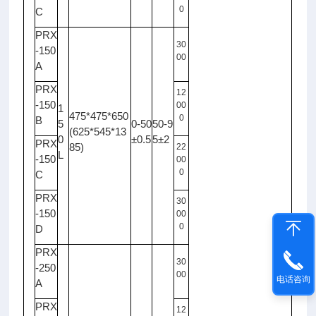
0
C
PRX
30
-150
00
A
PRX
12
-150
00
1
475*475*650
0
B
5
0-50
50-9
(625*545*13
0
±0.5
5±2
PRX
85)
22
L
-150
00
0
C
PRX
30
-150
00
0
D
PRX
30
-250
00
电话咨询
A
PRX
12