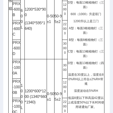
候
D
型：每面
13
根植物灯（三
PRX
12
面）
箱
-600
1200*530*90
00
6
0
600
（
1000
）升是双门
B
0
0
0-50
50-9
0
±1
5±2
1200
升以上是三门
(1340*595*1
PRX
22
L
640)
-600
A
型：每面
3
根植物灯（三
00
面）
0
C
B
型：每面
8
根植物灯（三
PRX
30
面）
-600
00
C
型：每面
13
根植物灯（三
0
D
面）
PRX
D
型：每面
13
根植物灯（四
30
-100
面）
00
0A
温度在
30
度以上，湿度在
8
0%RH
以上符合
±2%RH
常
PRX
12
规
1
-100
00
0
1200*600*12
湿度波动在
5%RH
0
0B
0-50
50-9
0
00 (1340*660
低温
8
度以下和高温
42
度以
±1
5±2
PRX
0
*1940)
22
上或湿度
50%
以下长时间使
-100
00
用请通知厂家。
L
0
0C