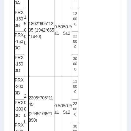
0A
PRX
12
1
-150
00
5
1802*605*12
0
0B
0-50
50-9
0
05 (1942*665
±1
5±2
PRX
0
*1940)
22
-150
00
L
0
0C
PRX
30
-150
00
0
0D
PRX
12
-200
00
0
0B
2
2305*705*11
PRX
0
45
22
0-50
50-9
-200
0
00
±1
5±2
(2445*765*1
0
0C
0
890)
L
PRX
30