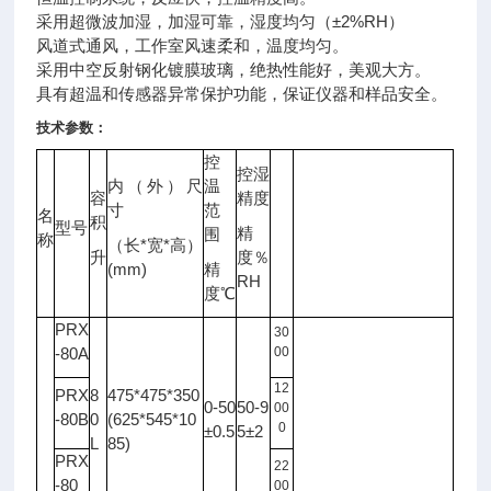
采用超微波加湿，加湿可靠，湿度均匀（±2%RH）
风道式通风，工作室风速柔和，温度均匀。
采用中空反射钢化镀膜玻璃，绝热性能好，美观大方。
具有超温和传感器异常保护功能，保证
仪器
和样品安全。
技术参数：
控
控湿
内（外）尺
温
容
精度
光
寸
范
名
照
积
型号
备注
精
围
度
称
*
*
（长
宽
高）
升
度％
LX
(mm)
精
RH
度℃
PRX
30
-80A
00
12
PRX
8
475*475*350
0-50
50-9
00
-80B
0
(625*545*10
0
±0.5
5±2
L
85)
PRX
22
-80
00