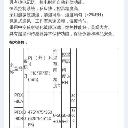
具有掉电记忆、掉电时间自动补偿功能。
恒温控制系统，反应快，控温精度高。
采用超微波加湿，加湿可靠，湿度均匀（±2%RH）
风道式通风，工作室风速柔和，温度均匀。
采用中空反射钢化镀膜玻璃，绝热性能好，美观大方。
具有超温和传感器异常保护功能，保证
仪器
和样品安全。
技术参数：
控
控湿
内（外）尺
温
容
精度
光
寸
范
名
照
积
型号
备注
精
围
度
称
*
*
（长
宽
高）
升
度％
LX
(mm)
精
RH
度℃
PRX
30
-80A
00
12
PRX
8
475*475*350
0-50
50-9
00
-80B
0
(625*545*10
0
±0.5
5±2
L
85)