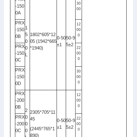
30
-150
00
0A
PRX
12
1
-150
00
5
1802*605*12
0
0B
0-50
50-9
0
05 (1942*665
±1
5±2
PRX
0
*1940)
22
-150
00
L
0
0C
PRX
30
-150
00
0
0D
PRX
12
-200
00
0
0B
2
2305*705*11
PRX
0
45
22
0-50
50-9
-200
0
00
±1
5±2
(2445*765*1
0
0C
0
890)