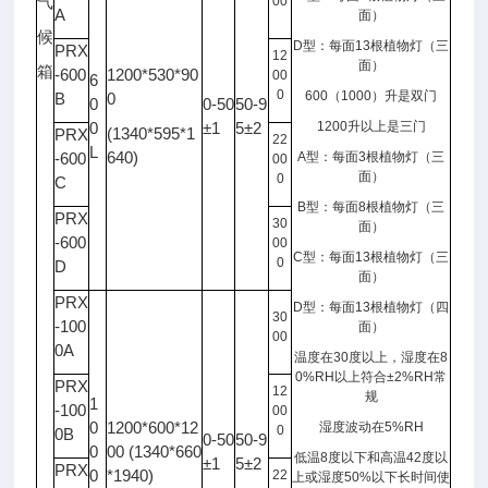
气
00
A
面）
候
D
型：每面
13
根植物灯（三
PRX
12
面）
箱
-600
1200*530*90
00
6
0
600
（
1000
）升是双门
B
0
0
0-50
50-9
0
±1
5±2
1200
升以上是三门
(1340*595*1
PRX
22
L
640)
-600
A
型：每面
3
根植物灯（三
00
面）
0
C
B
型：每面
8
根植物灯（三
PRX
30
面）
-600
00
C
型：每面
13
根植物灯（三
0
D
面）
PRX
D
型：每面
13
根植物灯（四
30
-100
面）
00
0A
温度在
30
度以上，湿度在
8
0%RH
以上符合
±2%RH
常
PRX
12
规
1
-100
00
0
1200*600*12
湿度波动在
5%RH
0
0B
0-50
50-9
0
00 (1340*660
低温
8
度以下和高温
42
度以
±1
5±2
PRX
0
*1940)
22
上或湿度
50%
以下长时间使