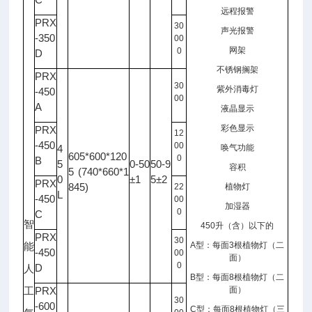
远程报警
PRX
30
声光报警
-350
00
网架
0
D
不锈钢搁架
PRX
30
紫外消毒灯
-450
00
A
液晶显示
彩色显示
PRX
12
-450
00
4
唤气功能
605*600*120
0
B
5
0-50
50-9
容积
5 (740*660*1
0
±1
5±2
PRX
845)
22
植物灯
L
-450
00
加湿器
0
C
智
450
升（含）以下的
PRX
30
A
型：每面
3
根植物灯（二
能
-450
00
面）
0
D
人
B
型：每面
8
根植物灯（二
PRX
面）
工
30
-600
C
型：每面
8
根植物灯（三