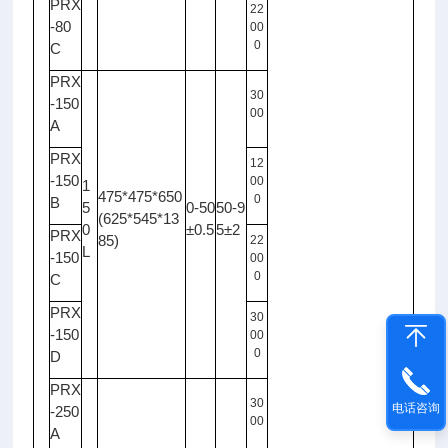
PRX
22
-80
00
0
C
PRX
30
-150
00
A
PRX
12
-150
00
1
475*475*650
0
B
5
0-50
50-9
(625*545*13
0
±0.5
5±2
PRX
85)
22
L
-150
00
0
C
PRX
30
-150
00
0
D
PRX
30
电话咨询
-250
00
A