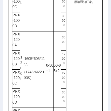
-100
00
用请通知厂家。
L
0
0C
PRX
30
-100
00
0
0D
PRX
30
-120
00
0A
PRX
12
1
-120
1605*605*11
00
2
0
0B
55
0-50
50-9
0
±1
5±2
(1745*665*1
PRX
0
22
890)
-120
00
L
0
0C
PRX
30
-120
00
0
0D
PRX