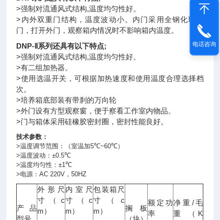
>强制对流通风式结构,温度均匀性好。
>内外双重门结构，温度波动小。内门采用全钢化玻璃
门，打开外门，观察箱内情况时不影响箱内温度。
电话咨询
DNP-Ⅱ系列还具有以下特点;
>强制对流通风式结构,温度均匀性好。
>有二组加热器。
>使用选温开关，可根据加热速度和使用温度合理选择档
次。
>
培养箱
底部装有带刹的万向轮
>外门设有方型观察窗，便于察看工作室内物品。
>门与箱体采用硅橡胶密封圈，密封性能良好。
技术参数：
>
温度调节范围：（室温加
5
℃
~60
℃
）
>
温度波动：
±0.5
℃
>
温度均匀性：
±1
℃
>
电源：
AC 220V
，
50HZ
外形尺
内室尺
包装箱尺
c
c
c
寸（
寸（
寸（
/
额定功
净重
毛
产品
搁板
m
m
m
）
）
）
K
率
重
（
型号
（块）