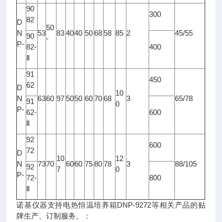
90
300
82
D
50
N
53
83
40
40
50
68
58
85
2
45/55
90
-
P-
82-
400
Ⅱ
91
450
62
D
10
N
63
60
97
50
50
60
70
68
3
65/78
91
0
P-
62-
600
Ⅱ
92
600
72
D
10
12
N
73
70
60
60
75
80
78
3
88/105
92
7
0
P-
72-
800
Ⅱ
诺基仪器支持电热恒温培养箱DNP-9272等相关产品的贴
牌生产、订制服务。：