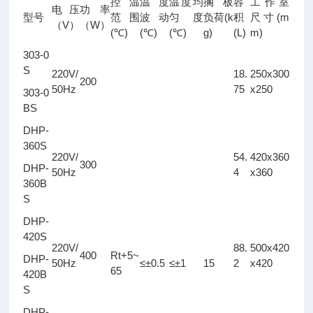
控温
温度
温度均
搁板
容
工作室
电压
功率
(k
(m
型号
范围
波动
匀度
负荷
积
尺寸
V
W
（
）
（
）
(
)
(
)
(
)
g)
(L)
m)
℃
℃
℃
303-0
S
220V/
18.
250x300
200
50Hz
75
x250
303-0
BS
DHP-
360S
220V/
54.
420x360
300
DHP-
50Hz
4
x360
360B
S
DHP-
420S
220V/
88.
500x420
400
Rt+5~
DHP-
50Hz
≤±0.5
≤±1
15
2
x420
65
420B
S
DHP-