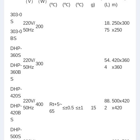
V
W
（
）
（
）
(
)
(
)
(
)
g)
(L)
m)
℃
℃
℃
303-0
S
220V/
18.
250x300
200
50Hz
75
x250
303-0
BS
DHP-
360S
220V/
54.
420x360
300
DHP-
50Hz
4
x360
360B
S
DHP-
420S
220V/
88.
500x420
400
Rt+5~
DHP-
50Hz
≤±0.5
≤±1
15
2
x420
65
420B
S
DHP-
500S