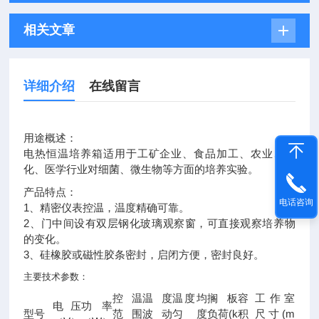
相关文章
详细介绍
在线留言
用途概述：
电热恒温培养箱
适用于工矿企业、食品加工、农业、生
化、医学行业对细菌、微生物等方面的培养实验。
产品特点：
电话咨询
1、精密仪表控温，温度精确可靠。
2、门中间设有双层钢化玻璃观察窗，可直接观察培养物
的变化。
3、硅橡胶或磁性胶条密封，启闭方便，密封良好。
主要技术参数：
控温
温度
温度均
搁板
容
工作室
电压
功率
(k
(m
型号
范围
波动
匀度
负荷
积
尺寸