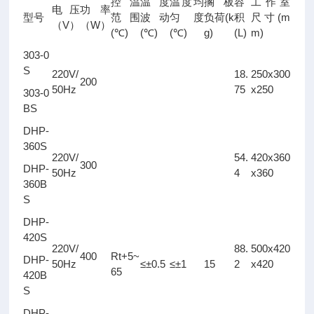
控温
温度
温度均
搁板
容
工作室
电压
功率
(k
(m
型号
范围
波动
匀度
负荷
积
尺寸
V
W
（
）
（
）
(
)
(
)
(
)
g)
(L)
m)
℃
℃
℃
303-0
S
220V/
18.
250x300
200
50Hz
75
x250
303-0
BS
DHP-
360S
220V/
54.
420x360
300
DHP-
50Hz
4
x360
360B
S
DHP-
420S
220V/
88.
500x420
400
Rt+5~
DHP-
50Hz
≤±0.5
≤±1
15
2
x420
65
420B
S
DHP-