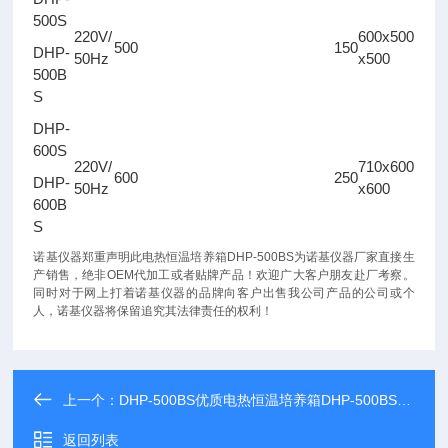
500S
220V/
600x500
500
150
DHP-
50Hz
x500
500B
S
DHP-
600S
220V/
710x600
600
250
DHP-
50Hz
x600
600B
S
诺基仪器郑重声明此电热恒温培养箱DHP-500BS
为
诺基仪器
厂家直接生
产销售，绝非OEM代加工或者贴牌产品！欢迎广大客户朋友赴厂考察。
同时对于网上打着
诺基仪器
的品牌向客户出售我公司产品的公司或个
人，
诺基仪器
将保留追究其法律责任的权利！
上一个：
DHP-500BS优质电热恒温培养箱DHP-500BS*，售后有保障
返回列表