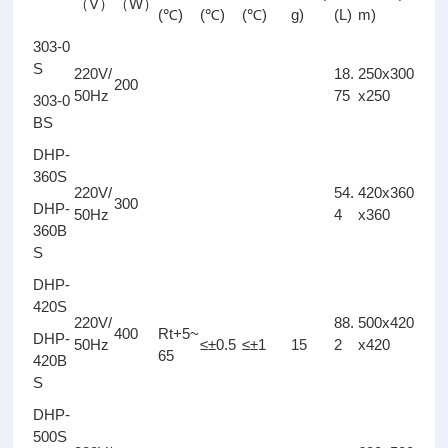
V
W
（
）
（
）
(
)
(
)
(
)
g)
(L)
m)
℃
℃
℃
303-0
S
220V/
18.
250x300
200
50Hz
75
x250
303-0
BS
DHP-
360S
220V/
54.
420x360
300
DHP-
50Hz
4
x360
360B
S
DHP-
420S
220V/
88.
500x420
400
Rt+5~
DHP-
50Hz
≤±0.5
≤±1
15
2
x420
65
420B
S
DHP-
500S