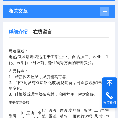
相关文章
详细介绍
在线留言
用途概述：
电热恒温培养箱
适用于工矿企业、食品加工、农业、生
化、医学行业对细菌、微生物等方面的培养实验。
产品特点：
1、精密仪表控温，温度精确可靠。
2、门中间设有双层钢化玻璃观察窗，可直接观察培养物
的变化。
3、硅橡胶或磁性胶条密封，启闭方便，密封良好。
主要技术参数：
电话咨询
控温
温度
温度均
搁板
容
工作室
电压
功率
(k
(m
型号
范围
波动
匀度
负荷
积
尺寸